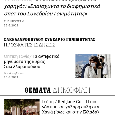
ΑΜΠΑ
χορηγός: «Επαίσχυντο το διαφημιστικό
PRINT
σποτ του Συνεδρίου Γονιμότητας»
THE LIFO TEAM
13.6.2021
ΣΑΚΕΛΛΑΡΟΠΟΥΛΟΥ ΣΥΝΕΔΡΙΟ ΓΟΝΙΜΟΤΗΤΑΣ
ΠΡΟΣΦΑΤΕΣ ΕΙΔΗΣΕΙΣ
Οπτική Γωνία
Τα αντιφατικά
μηνύματα της κυρίας
Σακελλαροπούλου
Βασιλική Σιούτη
13.6.2021
ΔΗΜΟΦΙΛΗ
ΘΕΜΑΤΑ
Γεύση
Red Jane Grill: Η πιο
νόστιμη και χαλαρή αυλή στα
Χανιά (ίσως και στην Ελλάδα)