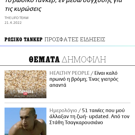
το ρωσικό τάνκερ, εν μέσω σύγχυσης για
ΑΜΠΑ
τις κυρώσεις
PRINT
THE LIFO TEAM
21.4.2022
ΠΡΟΣΦΑΤΕΣ ΕΙΔΗΣΕΙΣ
ΡΩΣΙΚΟ ΤΑΝΚΕΡ
ΔΗΜΟΦΙΛΗ
ΘΕΜΑΤΑ
HEALTHY PEOPLE
Είναι καλό
πρωινό η βρόμη; Ένας γιατρός
απαντά
Ημερολόγιο
51 ταινίες που μού
άλλαξαν τη ζωή- updated. Aπό τον
Στάθη Τσαγκαρουσιάνο