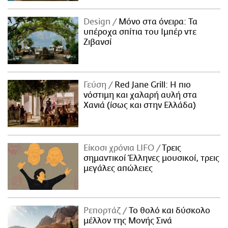
Design
Μόνο στα όνειρα: Τα
υπέροχα σπίτια του Ιμπέρ ντε
Ζιβανσί
Γεύση
Red Jane Grill: Η πιο
νόστιμη και χαλαρή αυλή στα
Χανιά (ίσως και στην Ελλάδα)
Είκοσι χρόνια LIFO
Tρεις
σημαντικοί Έλληνες μουσικοί, τρεις
μεγάλες απώλειες
Ρεπορτάζ
Το θολό και δύσκολο
μέλλον της Μονής Σινά