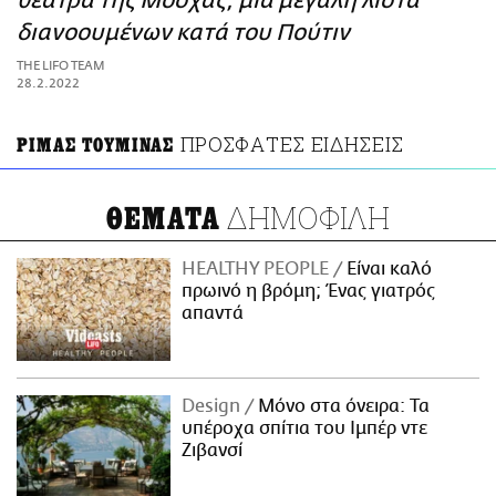
θέατρα της Μόσχας, μια μεγάλη λίστα
ΑΜΠΑ
διανοουμένων κατά του Πούτιν
PRINT
THE LIFO TEAM
28.2.2022
ΠΡΟΣΦΑΤΕΣ ΕΙΔΗΣΕΙΣ
ΡΙΜΑΣ ΤΟΥΜΙΝΑΣ
ΔΗΜΟΦΙΛΗ
ΘΕΜΑΤΑ
HEALTHY PEOPLE
Είναι καλό
πρωινό η βρόμη; Ένας γιατρός
απαντά
Design
Μόνο στα όνειρα: Τα
υπέροχα σπίτια του Ιμπέρ ντε
Ζιβανσί