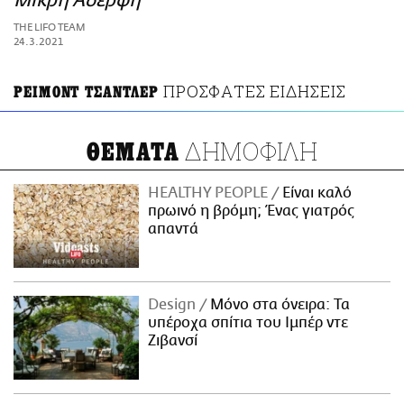
Μικρή Αδερφή
ΑΜΠΑ
THE LIFO TEAM
PRINT
24.3.2021
ΠΡΟΣΦΑΤΕΣ ΕΙΔΗΣΕΙΣ
ΡΕΙΜΟΝΤ ΤΣΑΝΤΛΕΡ
ΔΗΜΟΦΙΛΗ
ΘΕΜΑΤΑ
HEALTHY PEOPLE
Είναι καλό
πρωινό η βρόμη; Ένας γιατρός
απαντά
Design
Μόνο στα όνειρα: Τα
υπέροχα σπίτια του Ιμπέρ ντε
Ζιβανσί