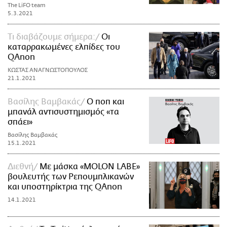
The LiFO team
5.3.2021
Τι διαβάζουμε σήμερα:
Οι
καταρρακωμένες ελπίδες του
QAnon
ΚΩΣΤΑΣ ΑΝΑΓΝΩΣΤΟΠΟΥΛΟΣ
21.1.2021
Βασίλης Βαμβακάς
Ο ποπ και
μπανάλ αντισυστημισμός «τα
σπάει»
Βασίλης Βαμβακάς
15.1.2021
Διεθνή
Με μάσκα «MOLON LABE»
βουλευτής των Ρεπουμπλικανών
και υποστηρίκτρια της QAnon
14.1.2021