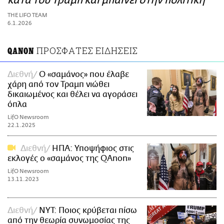
κατά του Τραμπ και μπαίνει στην πολιτική
ΑΜΠΑ
THE LIFO TEAM
PRINT
6.1.2026
ΠΡΟΣΦΑΤΕΣ ΕΙΔΗΣΕΙΣ
QANON
Διεθνή
Ο «σαμάνος» που έλαβε
χάρη από τον Τραμπ νιώθει
δικαιωμένος και θέλει να αγοράσει
όπλα
LifO Newsroom
22.1.2025
Διεθνή
ΗΠΑ: Υποψήφιος στις
εκλογές ο «σαμάνος της QAnon»
LifO Newsroom
13.11.2023
Διεθνή
NYT: Ποιος κρύβεται πίσω
από την θεωρία συνωμοσίας της