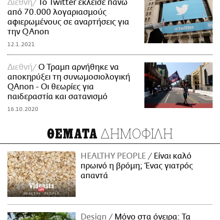
Διεθνή
Το Twitter έκλεισε πάνω
από 70.000 λογαριασμούς
αφιερωμένους σε αναρτήσεις για
την QΑnon
12.1.2021
Διεθνή
Ο Τραμπ αρνήθηκε να
αποκηρύξει τη συνωμοσιολογική
QAnon - Οι θεωρίες για
παιδεραστία και σατανισμό
16.10.2020
ΔΗΜΟΦΙΛΗ
ΘΕΜΑΤΑ
HEALTHY PEOPLE
Είναι καλό
πρωινό η βρόμη; Ένας γιατρός
απαντά
Design
Μόνο στα όνειρα: Τα