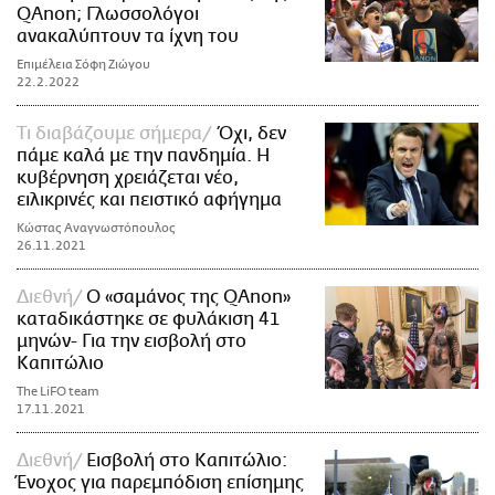
QAnon; Γλωσσολόγοι
ανακαλύπτουν τα ίχνη του
Επιμέλεια Σόφη Ζιώγου
22.2.2022
Τι διαβάζουμε σήμερα
Όχι, δεν
πάμε καλά με την πανδημία. Η
κυβέρνηση χρειάζεται νέο,
ειλικρινές και πειστικό αφήγημα
Κώστας Αναγνωστόπουλος
26.11.2021
Διεθνή
Ο «σαμάνος της QAnon»
καταδικάστηκε σε φυλάκιση 41
μηνών- Για την εισβολή στο
Καπιτώλιο
The LiFO team
17.11.2021
Διεθνή
Εισβολή στο Καπιτώλιο:
Ένοχος για παρεμπόδιση επίσημης