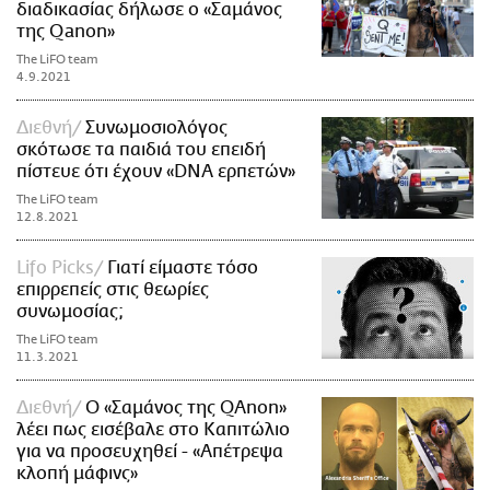
διαδικασίας δήλωσε ο «Σαμάνος
της Qanon»
The LiFO team
4.9.2021
Διεθνή
Συνωμοσιολόγος
σκότωσε τα παιδιά του επειδή
πίστευε ότι έχουν «DNA ερπετών»
The LiFO team
12.8.2021
Lifo Picks
Γιατί είμαστε τόσο
επιρρεπείς στις θεωρίες
συνωμοσίας;
The LiFO team
11.3.2021
Διεθνή
Ο «Σαμάνος της QAnon»
λέει πως εισέβαλε στο Καπιτώλιο
για να προσευχηθεί - «Απέτρεψα
κλοπή μάφινς»