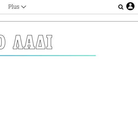
Plus
Θέματα
Συνεντεύξεις
Videos
Ο ΛΑΔΙ
τα
Αφιερώματα
Ζώδια
Εξομολογήσεις
Blogs
η
Οι Αθηναίοι
Απώλειες
Lgbtqi+
Επιλογές