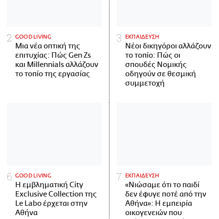
GOOD LIVING
ΕΚΠΑΙΔΕΥΣΗ
Μια νέα οπτική της
Νέοι δικηγόροι αλλάζουν
επιτυχίας: Πώς Gen Zs
το τοπίο: Πώς οι
και Millennials αλλάζουν
σπουδές Νομικής
το τοπίο της εργασίας
οδηγούν σε θεσμική
συμμετοχή
GOOD LIVING
ΕΚΠΑΙΔΕΥΣΗ
Η εμβληματική City
«Νιώσαμε ότι το παιδί
Exclusive Collection της
δεν έφυγε ποτέ από την
Le Labo έρχεται στην
Αθήνα»: Η εμπειρία
Αθήνα
οικογενειών που