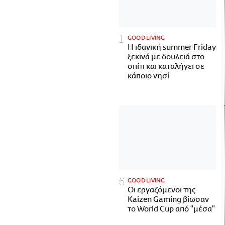
GOOD LIVING
Η ιδανική summer Friday
ξεκινά με δουλειά στο
σπίτι και καταλήγει σε
κάποιο νησί
GOOD LIVING
Οι εργαζόμενοι της
Kaizen Gaming βίωσαν
το World Cup από "μέσα"