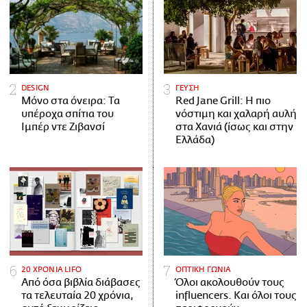
DESIGN
ΓΕΥΣΗ
Μόνο στα όνειρα: Τα
Red Jane Grill: Η πιο
υπέροχα σπίτια του
νόστιμη και χαλαρή αυλή
Ιμπέρ ντε Ζιβανσί
στα Χανιά (ίσως και στην
Ελλάδα)
20 ΧΡΟΝΙΑ LIFO
ΟΠΤΙΚΗ ΓΩΝΙΑ
Από όσα βιβλία διάβασες
Όλοι ακολουθούν τους
τα τελευταία 20 χρόνια,
influencers. Και όλοι τους