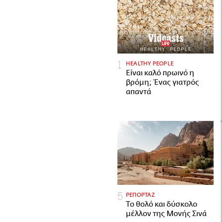
HEALTHY PEOPLE
Είναι καλό πρωινό η
βρόμη; Ένας γιατρός
απαντά
ΡΕΠΟΡΤΑΖ
Το θολό και δύσκολο
μέλλον της Μονής Σινά