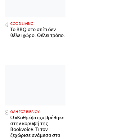
GOOD LIVING
Το BBQ στο σπίτι δεν
θέλει χώρο. Θέλει τρόπο.
ΟΔΗΓΟΣ ΒΙΒΛΙΟΥ
Ο «Καθρέφτης» βρέθηκε
στην κορυφή της
Bookvoice. Τι τον
ξεχώρισε ανάμεσα στα