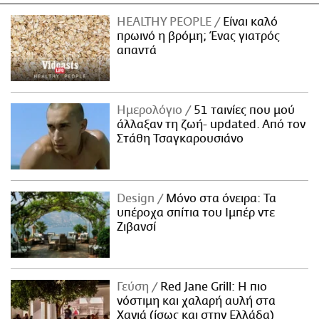
HEALTHY PEOPLE
Είναι καλό
πρωινό η βρόμη; Ένας γιατρός
απαντά
Ημερολόγιο
51 ταινίες που μού
άλλαξαν τη ζωή- updated. Aπό τον
Στάθη Τσαγκαρουσιάνο
Design
Μόνο στα όνειρα: Τα
υπέροχα σπίτια του Ιμπέρ ντε
Ζιβανσί
Γεύση
Red Jane Grill: Η πιο
νόστιμη και χαλαρή αυλή στα
Χανιά (ίσως και στην Ελλάδα)