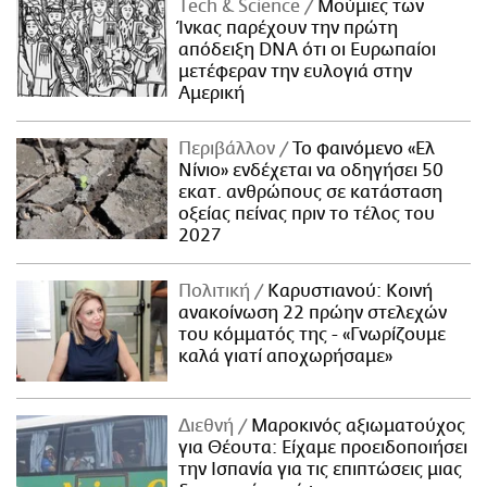
Τech & Science
Μούμιες των
Ίνκας παρέχουν την πρώτη
απόδειξη DNA ότι οι Ευρωπαίοι
μετέφεραν την ευλογιά στην
Αμερική
Περιβάλλον
Το φαινόμενο «Ελ
Νίνιο» ενδέχεται να οδηγήσει 50
εκατ. ανθρώπους σε κατάσταση
οξείας πείνας πριν το τέλος του
2027
Πολιτική
Καρυστιανού: Κοινή
ανακοίνωση 22 πρώην στελεχών
του κόμματός της - «Γνωρίζουμε
καλά γιατί αποχωρήσαμε»
Διεθνή
Μαροκινός αξιωματούχος
για Θέουτα: Είχαμε προειδοποιήσει
την Ισπανία για τις επιπτώσεις μιας