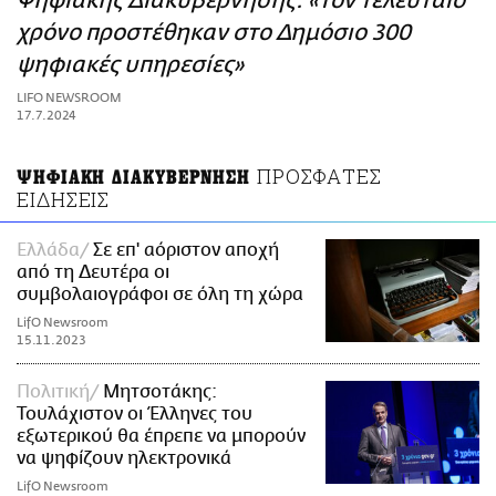
Ψηφιακής Διακυβέρνησης: «Τον τελευταίο
ΑΜΠΑ
χρόνο προστέθηκαν στο Δημόσιο 300
PRINT
ψηφιακές υπηρεσίες»
LIFO NEWSROOM
17.7.2024
ΠΡΟΣΦΑΤΕΣ
ΨΗΦΙΑΚΗ ΔΙΑΚΥΒΕΡΝΗΣΗ
ΕΙΔΗΣΕΙΣ
Ελλάδα
Σε επ' αόριστον αποχή
από τη Δευτέρα οι
συμβολαιογράφοι σε όλη τη χώρα
LifO Newsroom
15.11.2023
Πολιτική
Μητσοτάκης:
Τουλάχιστον οι Έλληνες του
εξωτερικού θα έπρεπε να μπορούν
να ψηφίζουν ηλεκτρονικά
LifO Newsroom