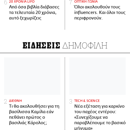
20 ΧΡΟΝΙΑ LIFO
ΟΠΤΙΚΗ ΓΩΝΙΑ
Από όσα βιβλία διάβασες
Όλοι ακολουθούν τους
τα τελευταία 20 χρόνια,
influencers. Και όλοι τους
αυτό ξεχωρίζεις
περιφρονούν.
ΔΗΜΟΦΙΛΗ
ΕΙΔΗΣΕΙΣ
ΔΙΕΘΝΗ
ΤECH & SCIENCE
Τι θα ακολουθήσει για τη
Νέα εξέταση για καρκίνο
βασίλισσα Καμίλα εάν
του παχέος εντέρου:
πεθάνει πρώτος ο
«Συνεχίζουμε να
βασιλιάς Κάρολος;
παραβλέπουμε το βασικό
μήνυμα»