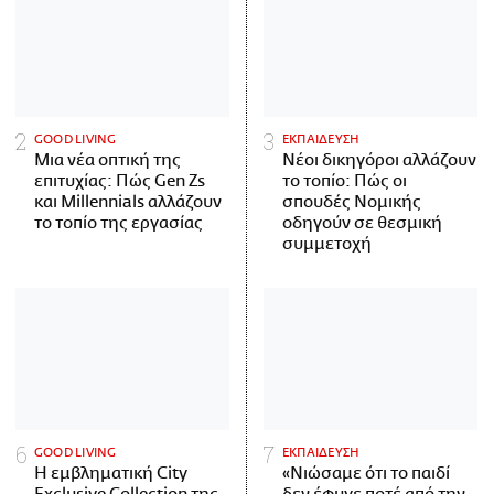
GOOD LIVING
ΕΚΠΑΙΔΕΥΣΗ
Μια νέα οπτική της
Νέοι δικηγόροι αλλάζουν
επιτυχίας: Πώς Gen Zs
το τοπίο: Πώς οι
και Millennials αλλάζουν
σπουδές Νομικής
το τοπίο της εργασίας
οδηγούν σε θεσμική
συμμετοχή
GOOD LIVING
ΕΚΠΑΙΔΕΥΣΗ
Η εμβληματική City
«Νιώσαμε ότι το παιδί