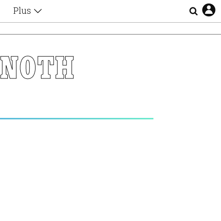
Plus
Θέματα
Συνεντεύξεις
Videos
 ΝΟΤΗ
τα
Αφιερώματα
Ζώδια
Εξομολογήσεις
Blogs
η
Οι Αθηναίοι
Απώλειες
Lgbtqi+
Επιλογές