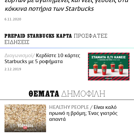
εορτών με αγαπημένες και νέες γεύσεις στα
ΑΜΠΑ
κόκκινα ποτήρια των Starbucks
PRINT
6.11.2020
ΠΡΟΣΦΑΤΕΣ
PREPAID STARBUCKS ΚΑΡΤΑ
ΕΙΔΗΣΕΙΣ
Διαγωνισμοί
Κερδίστε 10 κάρτες
Starbucks με 5 ροφήματα
2.12.2019
ΔΗΜΟΦΙΛΗ
ΘΕΜΑΤΑ
HEALTHY PEOPLE
Είναι καλό
πρωινό η βρόμη; Ένας γιατρός
απαντά