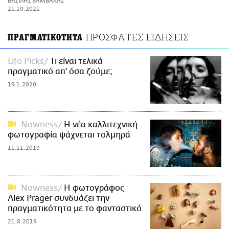
ΒΑΣΙΛΗΣ ΒΑΜΒΑΚΑΣ
ΑΜΠΑ
21.10.2021
PRINT
ΠΡΟΣΦΑΤΕΣ ΕΙΔΗΣΕΙΣ
ΠΡΑΓΜΑΤΙΚΟΤΗΤΑ
Lifo Picks
Τι είναι τελικά
πραγματικό απ' όσα ζούμε;
19.1.2020
Nowness
Η νέα καλλιτεχνική
φωτογραφία ψάχνεται τολμηρά
11.11.2019
Nowness
Η φωτογράφος
Alex Prager συνδυάζει την
πραγματικότητα με το φανταστικό
21.8.2019