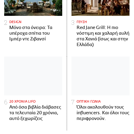
DESIGN
ΓΕΥΣΗ
Μόνο στα όνειρα: Τα
Red Jane Grill: Η πιο
υπέροχα σπίτια του
νόστιμη και χαλαρή αυλή
Ιμπέρ ντε Ζιβανσί
στα Χανιά (ίσως και στην
Ελλάδα)
20 ΧΡΟΝΙΑ LIFO
ΟΠΤΙΚΗ ΓΩΝΙΑ
Από όσα βιβλία διάβασες
Όλοι ακολουθούν τους
τα τελευταία 20 χρόνια,
influencers. Και όλοι τους
αυτό ξεχωρίζεις
περιφρονούν.