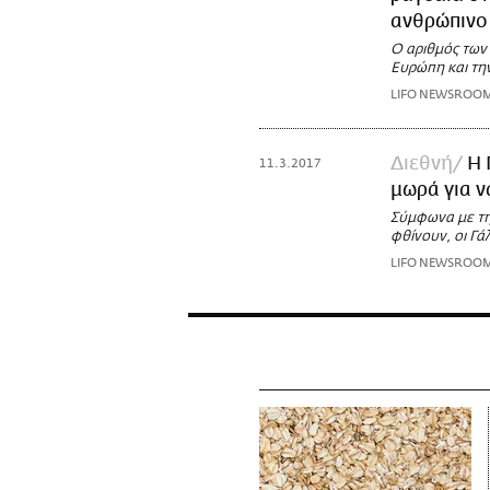
ανθρώπινο 
Ο αριθμός των
Ευρώπη και την
LIFO NEWSROO
Διεθνή
Η 
11.3.2017
μωρά για ν
Σύμφωνα με τη
φθίνουν, οι Γ
LIFO NEWSROO