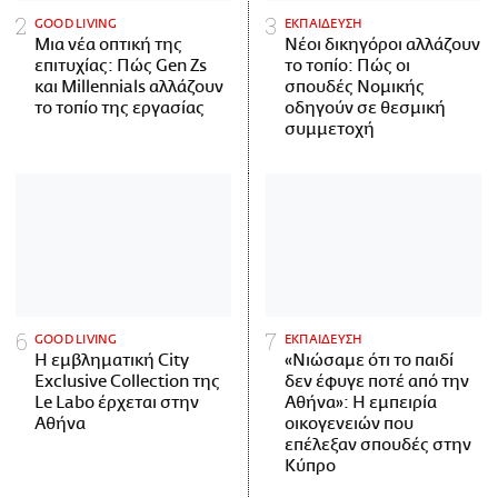
GOOD LIVING
ΕΚΠΑΙΔΕΥΣΗ
Μια νέα οπτική της
Νέοι δικηγόροι αλλάζουν
επιτυχίας: Πώς Gen Zs
το τοπίο: Πώς οι
και Millennials αλλάζουν
σπουδές Νομικής
το τοπίο της εργασίας
οδηγούν σε θεσμική
συμμετοχή
GOOD LIVING
ΕΚΠΑΙΔΕΥΣΗ
Η εμβληματική City
«Νιώσαμε ότι το παιδί
Exclusive Collection της
δεν έφυγε ποτέ από την
Le Labo έρχεται στην
Αθήνα»: Η εμπειρία
Αθήνα
οικογενειών που
επέλεξαν σπουδές στην
Κύπρο