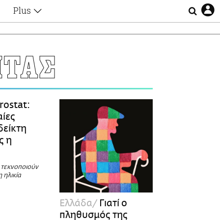
Plus
Θέματα
Συνεντεύξεις
Videos
ΗΤΑΣ
τα
Αφιερώματα
Ζώδια
Εξομολογήσεις
Blogs
η
rostat:
Οι Αθηναίοι
αίες
Απώλειες
δείκτη
Lgbtqi+
ς η
Επιλογές
 τεκνοποιούν
 ηλικία
Ελλάδα
Γιατί ο
πληθυσμός της