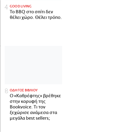
GOOD LIVING
Το BBQ στο σπίτι δεν
θέλει χώρο. Θέλει τρόπο.
ΟΔΗΓΟΣ ΒΙΒΛΙΟΥ
Ο «Καθρέφτης» βρέθηκε
στην κορυφή της
Bookvoice. Τι τον
ξεχώρισε ανάμεσα στα
μεγάλα best sellers;