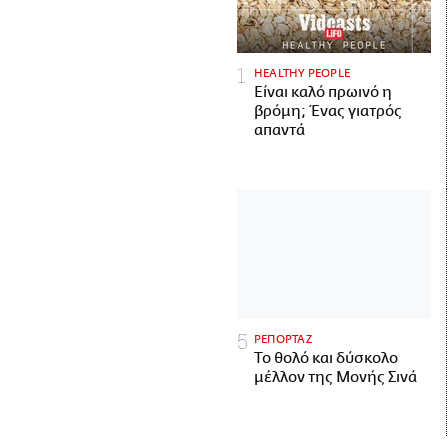
HEALTHY PEOPLE
Είναι καλό πρωινό η
βρόμη; Ένας γιατρός
απαντά
ΡΕΠΟΡΤΑΖ
Το θολό και δύσκολο
μέλλον της Μονής Σινά