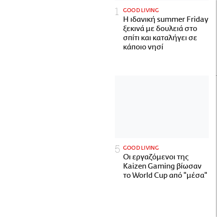
GOOD LIVING
Η ιδανική summer Friday
ξεκινά με δουλειά στο
σπίτι και καταλήγει σε
κάποιο νησί
GOOD LIVING
Οι εργαζόμενοι της
Kaizen Gaming βίωσαν
το World Cup από "μέσα"