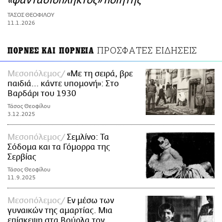
«φαντασιόπληκτος» ποιητής
ΑΜΠΑ
ΤΑΣΟΣ ΘΕΟΦΙΛΟΥ
PRINT
11.1.2026
ΠΡΟΣΦΑΤΕΣ ΕΙΔΗΣΕΙΣ
ΠΟΡΝΕΣ ΚΑΙ ΠΟΡΝΕΙΑ
Μεσοπόλεμος
«Με τη σειρά, βρε
παιδιά... κάντε υπομονή»: Στο
Βαρδάρι του 1930
Τάσος Θεοφίλου
3.12.2025
Μεσοπόλεμος
Σεμλίνο: Τα
Σόδομα και τα Γόμορρα της
Σερβίας
Τάσος Θεοφίλου
11.9.2025
Μεσοπόλεμος
Εν μέσω των
γυναικών της αμαρτίας. Μια
επίσκεψη στα Βούρλα τον