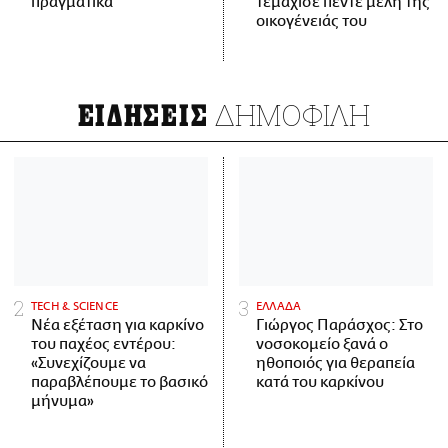
πραγματικά
τεμάχισε πέντε μέλη της
οικογένειάς του
ΔΗΜΟΦΙΛΗ
ΕΙΔΗΣΕΙΣ
ΤECH & SCIENCE
ΕΛΛΑΔΑ
Νέα εξέταση για καρκίνο
Γιώργος Παράσχος: Στο
του παχέος εντέρου:
νοσοκομείο ξανά ο
«Συνεχίζουμε να
ηθοποιός για θεραπεία
παραβλέπουμε το βασικό
κατά του καρκίνου
μήνυμα»