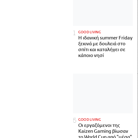
GOOD LIVING
Η ιδανική summer Friday
ξεκινά με δουλειά στο
σπίτι και καταλήγει σε
κάποιο νησί
GOOD LIVING
Οι εργαζόμενοι της
Kaizen Gaming βίωσαν
το World Cup από "μέσα"