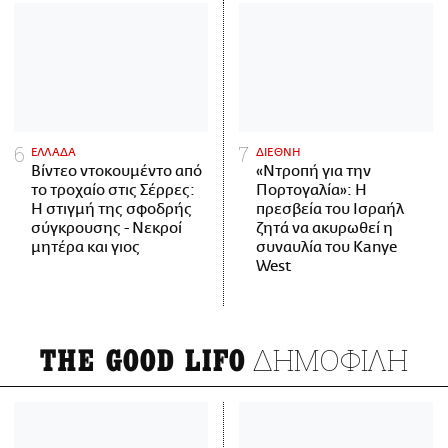
ΕΛΛΑΔΑ
ΔΙΕΘΝΗ
Βίντεο ντοκουμέντο από
«Ντροπή για την
το τροχαίο στις Σέρρες:
Πορτογαλία»: Η
Η στιγμή της σφοδρής
πρεσβεία του Ισραήλ
σύγκρουσης - Νεκροί
ζητά να ακυρωθεί η
μητέρα και γιος
συναυλία του Kanye
West
ΔΗΜΟΦΙΛΗ
THE GOOD LIFO