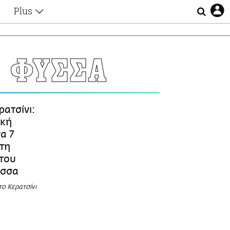
Plus
Θέματα
Συνεντεύξεις
Videos
Ο ΦΥΣΣΑ
τα
Αφιερώματα
Ζώδια
Εξομολογήσεις
Blogs
η
ρατσίνι:
Οι Αθηναίοι
ική
Απώλειες
τα 7
Lgbtqi+
 τη
Επιλογές
του
ύσσα
ο Κερατσίνι