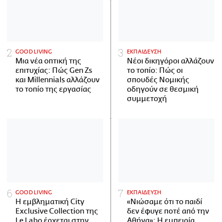
GOOD LIVING
ΕΚΠΑΙΔΕΥΣΗ
Μια νέα οπτική της
Νέοι δικηγόροι αλλάζουν
επιτυχίας: Πώς Gen Zs
το τοπίο: Πώς οι
και Millennials αλλάζουν
σπουδές Νομικής
το τοπίο της εργασίας
οδηγούν σε θεσμική
συμμετοχή
GOOD LIVING
ΕΚΠΑΙΔΕΥΣΗ
Η εμβληματική City
«Νιώσαμε ότι το παιδί
Exclusive Collection της
δεν έφυγε ποτέ από την
Le Labo έρχεται στην
Αθήνα»: Η εμπειρία