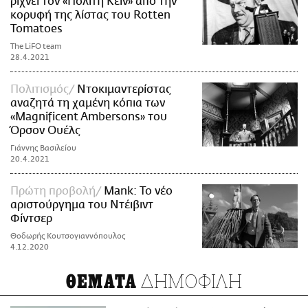
ρίχνει τον «Πολίτη Κέιν» από την
κορυφή της λίστας του Rotten
Tomatoes
The LiFO team
28.4.2021
Πολιτισμός
Ντοκιμαντερίστας
αναζητά τη χαμένη κόπια των
«Magnificent Ambersons» του
Όρσον Ουέλς
Γιάννης Βασιλείου
20.4.2021
Πρώτη προβολή
Mank: Το νέο
αριστούργημα του Ντέιβιντ
Φίντσερ
Θοδωρής Κουτσογιαννόπουλος
4.12.2020
ΔΗΜΟΦΙΛΗ
ΘΕΜΑΤΑ