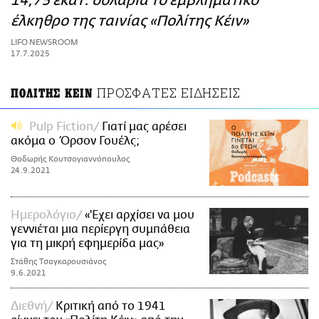
14,75 εκατ. δολάρια το εμβληματικό
ΑΜΠΑ
έλκηθρο της ταινίας «Πολίτης Κέιν»
PRINT
LIFO NEWSROOM
17.7.2025
ΠΡΟΣΦΑΤΕΣ ΕΙΔΗΣΕΙΣ
ΠΟΛΙΤΗΣ ΚΕΙΝ
Pulp Fiction
Γιατί μας αρέσει
ακόμα ο Όρσον Γουέλς;
Θοδωρής Κουτσογιαννόπουλος
24.9.2021
Ημερολόγιο
«'Εχει αρχίσει να μου
γεννιέται μια περίεργη συμπάθεια
για τη μικρή εφημερίδα μας»
Στάθης Τσαγκαρουσιάνος
9.6.2021
Διεθνή
Κριτική από το 1941