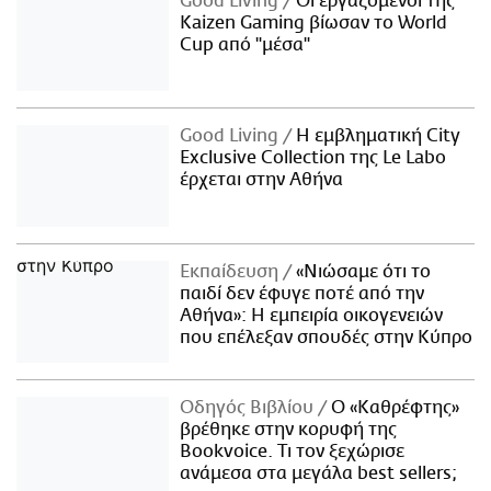
Good Living
Οι εργαζόμενοι της
Kaizen Gaming βίωσαν το World
Cup από "μέσα"
Good Living
Η εμβληματική City
Exclusive Collection της Le Labo
έρχεται στην Αθήνα
Εκπαίδευση
«Νιώσαμε ότι το
παιδί δεν έφυγε ποτέ από την
Αθήνα»: Η εμπειρία οικογενειών
που επέλεξαν σπουδές στην Κύπρο
Οδηγός Βιβλίου
Ο «Καθρέφτης»
βρέθηκε στην κορυφή της
Bookvoice. Τι τον ξεχώρισε
ανάμεσα στα μεγάλα best sellers;