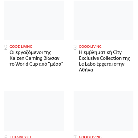
GOOD LIVING
GOOD LIVING
Οι εργαζόμενοι της
Η εμβληματική City
Kaizen Gaming βίωσαν
Exclusive Collection της
το World Cup από "μέσα"
Le Labo έρχεται στην
Αθήνα
ΕΚΠΑΙΔΕΥΣΗ
GOOD LIVING