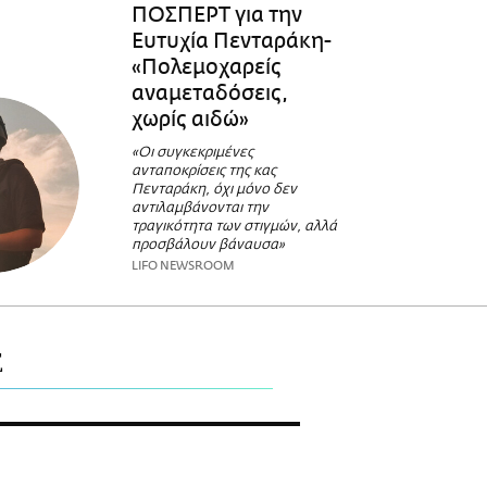
ΠΟΣΠΕΡΤ για την
Ευτυχία Πενταράκη-
«Πολεμοχαρείς
αναμεταδόσεις,
χωρίς αιδώ»
«Οι συγκεκριμένες
ανταποκρίσεις της κας
Πενταράκη, όχι μόνο δεν
αντιλαμβάνονται την
τραγικότητα των στιγμών, αλλά
προσβάλουν βάναυσα»
LIFO NEWSROOM
Σ