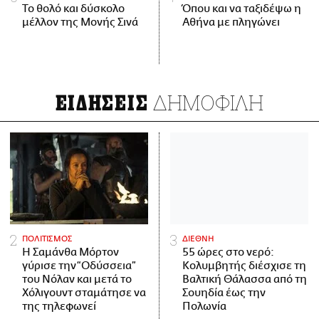
Το θολό και δύσκολο
Όπου και να ταξιδέψω η
μέλλον της Μονής Σινά
Αθήνα με πληγώνει
ΔΗΜΟΦΙΛΗ
ΕΙΔΗΣΕΙΣ
ΠΟΛΙΤΙΣΜΟΣ
ΔΙΕΘΝΗ
Η Σαμάνθα Μόρτον
55 ώρες στο νερό:
γύρισε την “Οδύσσεια”
Κολυμβητής διέσχισε τη
του Νόλαν και μετά το
Βαλτική Θάλασσα από τη
Χόλιγουντ σταμάτησε να
Σουηδία έως την
της τηλεφωνεί
Πολωνία