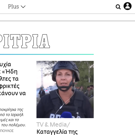
Plus
Θέματα
Συνεντεύξεις
Videos
ΙΤΡΙΑ
τα
Αφιερώματα
Ζώδια
Εξομολογήσεις
Blogs
η
υχία
Οι Αθηναίοι
: «Ήδη
Απώλειες
λτες τα
Lgbtqi+
φρικτές
Επιλογές
 κάνουν να
οκρίτρια της
πό το Ισραήλ
γμές και το
TV & Media
 του πολέμου.
Καταγγελία της
ΟΠΟΥΛΟΣ