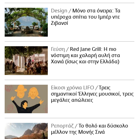
Design
Μόνο στα όνειρα: Τα
υπέροχα σπίτια του Ιμπέρ ντε
Ζιβανσί
Γεύση
Red Jane Grill: Η πιο
νόστιμη και χαλαρή αυλή στα
Χανιά (ίσως και στην Ελλάδα)
Είκοσι χρόνια LIFO
Tρεις
σημαντικοί Έλληνες μουσικοί, τρεις
μεγάλες απώλειες
Ρεπορτάζ
Το θολό και δύσκολο
μέλλον της Μονής Σινά