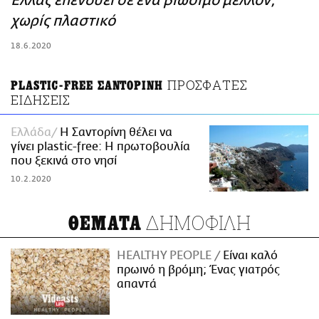
Ελλάς επενδύει σε ένα βιώσιμο μέλλον,
ΑΜΠΑ
χωρίς πλαστικό
PRINT
18.6.2020
ΠΡΟΣΦΑΤΕΣ
PLASTIC-FREE ΣΑΝΤΟΡΙΝΗ
ΕΙΔΗΣΕΙΣ
Ελλάδα
Η Σαντορίνη θέλει να
γίνει plastic-free: Η πρωτοβουλία
που ξεκινά στο νησί
10.2.2020
ΔΗΜΟΦΙΛΗ
ΘΕΜΑΤΑ
HEALTHY PEOPLE
Είναι καλό
πρωινό η βρόμη; Ένας γιατρός
απαντά