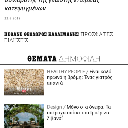
συνιδρυτής της γνωστής εταιρείας
ΑΜΠΑ
κατεψυγμένων
PRINT
22.8.2019
ΠΡΟΣΦΑΤΕΣ
ΠΕΘΑΝΕ ΘΕΟΔΩΡΟΣ ΚΑΛΛΙΜΑΝΗΣ
ΕΙΔΗΣΕΙΣ
ΔΗΜΟΦΙΛΗ
ΘΕΜΑΤΑ
HEALTHY PEOPLE
Είναι καλό
πρωινό η βρόμη; Ένας γιατρός
απαντά
Design
Μόνο στα όνειρα: Τα
υπέροχα σπίτια του Ιμπέρ ντε
Ζιβανσί