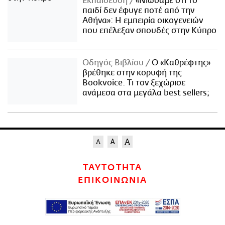
Εκπαίδευση
«Νιώσαμε ότι το
παιδί δεν έφυγε ποτέ από την
Αθήνα»: Η εμπειρία οικογενειών
που επέλεξαν σπουδές στην Κύπρο
Οδηγός Βιβλίου
Ο «Καθρέφτης»
βρέθηκε στην κορυφή της
Bookvoice. Τι τον ξεχώρισε
ανάμεσα στα μεγάλα best sellers;
ΤΑΥΤΟΤΗΤΑ
ΕΠΙΚΟΙΝΩΝΙΑ