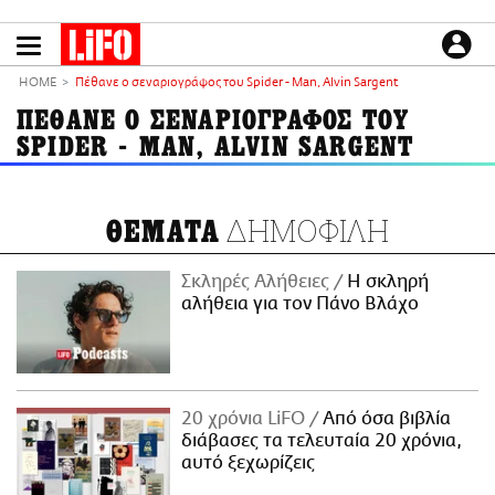
Παράκαμψη
προς
το
ΕΙΔΗΣΕΙΣ
κυρίως
HOME
Πέθανε ο σεναριογράφος του Spider - Man, Alvin Sargent
περιεχόμενο
CULTURE
ΠΕΘΑΝΕ Ο ΣΕΝΑΡΙΟΓΡΑΦΟΣ ΤΟΥ
SPIDER - MAN, ALVIN SARGENT
ΑΠΟΨΕΙΣ
ΤΡΟΠΟΣ ΖΩΗΣ
PODCASTS
ΔΗΜΟΦΙΛΗ
ΘΕΜΑΤΑ
Plus
Σκληρές Αλήθειες
H σκληρή
αλήθεια για τον Πάνο Βλάχο
LIFO SHOP
NEWSLETTER
ΜΙΚΡΟΠΡΑΓΜΑΤΑ
20 χρόνια LiFO
Από όσα βιβλία
THE GOOD LIFO
διάβασες τα τελευταία 20 χρόνια,
LIFOLAND
αυτό ξεχωρίζεις
CITY GUIDE