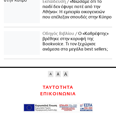
Εκπαίδευση
«Νιώσαμε ότι το
παιδί δεν έφυγε ποτέ από την
Αθήνα»: Η εμπειρία οικογενειών
που επέλεξαν σπουδές στην Κύπρο
Οδηγός Βιβλίου
Ο «Καθρέφτης»
βρέθηκε στην κορυφή της
Bookvoice. Τι τον ξεχώρισε
ανάμεσα στα μεγάλα best sellers;
ΤΑΥΤΟΤΗΤΑ
ΕΠΙΚΟΙΝΩΝΙΑ