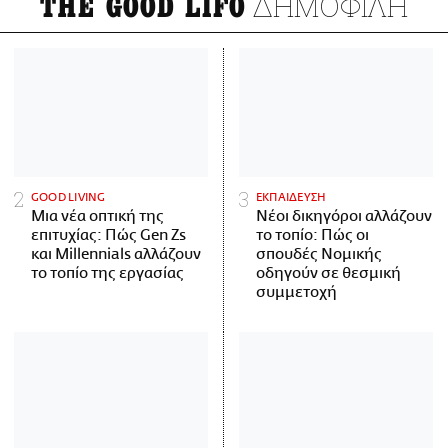
ΔΗΜΟΦΙΛΗ
THE GOOD LIFO
GOOD LIVING
ΕΚΠΑΙΔΕΥΣΗ
Μια νέα οπτική της
Νέοι δικηγόροι αλλάζουν
επιτυχίας: Πώς Gen Zs
το τοπίο: Πώς οι
και Millennials αλλάζουν
σπουδές Νομικής
το τοπίο της εργασίας
οδηγούν σε θεσμική
συμμετοχή