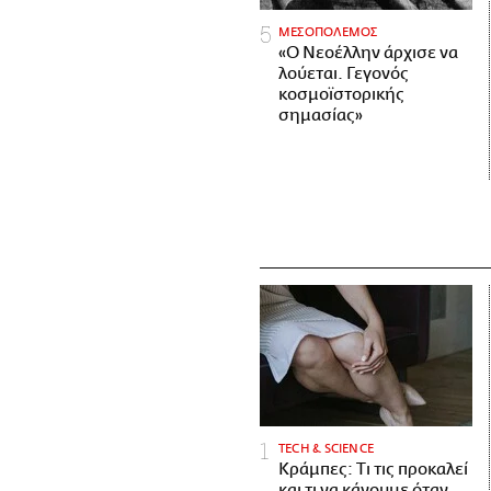
ΜΕΣΟΠΟΛΕΜΟΣ
«Ο Νεοέλλην άρχισε να
λούεται. Γεγονός
κοσμοϊστορικής
σημασίας»
ΤECH & SCIENCE
Κράμπες: Τι τις προκαλεί
και τι να κάνουμε όταν