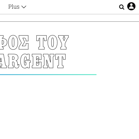
Plus
Θέματα
Συνεντεύξεις
Videos
ΦΟΣ ΤΟΥ
τα
Αφιερώματα
Ζώδια
SARGENT
Εξομολογήσεις
Blogs
η
Οι Αθηναίοι
Απώλειες
Lgbtqi+
Επιλογές