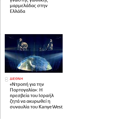
γνωστής γαλλικής
μαρμελάδας στην
Ελλάδα
ΔΙΕΘΝΗ
«Ντροπή για την
Πορτογαλία»: Η
πρεσβεία του Ισραήλ
ζητά να ακυρωθεί η
συναυλία του Kanye West