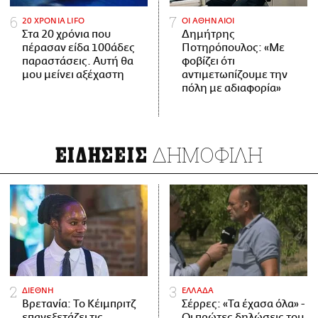
20 ΧΡΟΝΙΑ LIFO
ΟΙ ΑΘΗΝΑΙΟΙ
Στα 20 χρόνια που
Δημήτρης
πέρασαν είδα 100άδες
Ποτηρόπουλος: «Με
παραστάσεις. Αυτή θα
φοβίζει ότι
μου μείνει αξέχαστη
αντιμετωπίζουμε την
πόλη με αδιαφορία»
ΔΗΜΟΦΙΛΗ
ΕΙΔΗΣΕΙΣ
ΔΙΕΘΝΗ
ΕΛΛΑΔΑ
Βρετανία: Το Κέιμπριτζ
Σέρρες: «Τα έχασα όλα» -
επανεξετάζει τις
Οι πρώτες δηλώσεις του