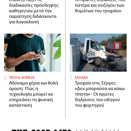
διαδικασίες πρόσληψης
πατέρα και συζύγου των
καθηγητών μετά την
θυμάτων του τροχαίου
παραίτηση διδάσκοντα
για λογοκλοπή
ΤECH & SCIENCE
ΕΛΛΑΔΑ
Αδύναμα χέρια και θολή
Τροχαίο στις Σέρρες:
όραση: Πώς η
«Δεν μπορούσα να κάνω
τεχνολογία μπορεί να
τίποτα» - Οι πρώτες
επηρεάσει τη φυσική
δηλώσεις του οδηγού
κατάσταση
του φορτηγού