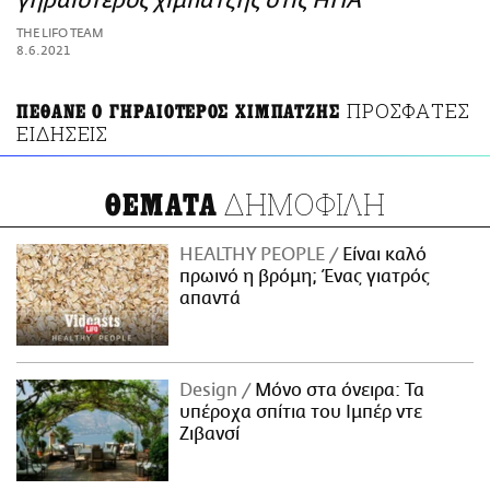
γηραιότερος χιμπατζής στις ΗΠΑ
ΑΜΠΑ
THE LIFO TEAM
PRINT
8.6.2021
ΠΡΟΣΦΑΤΕΣ
ΠΕΘΑΝΕ Ο ΓΗΡΑΙΟΤΕΡΟΣ ΧΙΜΠΑΤΖΗΣ
ΕΙΔΗΣΕΙΣ
ΔΗΜΟΦΙΛΗ
ΘΕΜΑΤΑ
HEALTHY PEOPLE
Είναι καλό
πρωινό η βρόμη; Ένας γιατρός
απαντά
Design
Μόνο στα όνειρα: Τα
υπέροχα σπίτια του Ιμπέρ ντε
Ζιβανσί