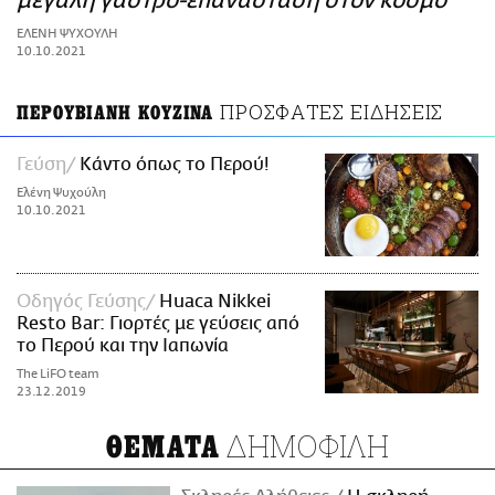
μεγάλη γαστρο-επανάσταση στον κόσμο
ΑΜΠΑ
ΕΛΕΝΗ ΨΥΧΟΥΛΗ
PRINT
10.10.2021
ΠΡΟΣΦΑΤΕΣ ΕΙΔΗΣΕΙΣ
ΠΕΡΟΥΒΙΑΝΗ ΚΟΥΖΙΝΑ
Γεύση
Κάντο όπως το Περού!
Ελένη Ψυχούλη
10.10.2021
Οδηγός Γεύσης
Huaca Nikkei
Resto Bar: Γιορτές με γεύσεις από
το Περού και την Ιαπωνία
The LiFO team
23.12.2019
ΔΗΜΟΦΙΛΗ
ΘΕΜΑΤΑ