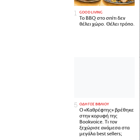
GOOD LIVING
Το BBQ στο σπίτι δεν
θέλει χώρο. Θέλει τρόπο.
ΟΔΗΓΟΣ ΒΙΒΛΙΟΥ
Ο «Καθρέφτης» βρέθηκε
στην κορυφή της
Bookvoice. Τι τον
ξεχώρισε ανάμεσα στα
μεγάλα best sellers;