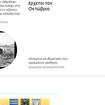
α «Μιχάλης»
έρχεται τον
Παντελής» στη
Οκτώβριο
ει ο «ξένος»
ην Ελλάδα όσο
ΣΠΥΡΟΥ
Ονόματα και θεματικές που
προκαλούν αίσθηση.
ΘΟΔΩΡΗΣ ΑΝΤΩΝΟΠΟΥΛΟΣ