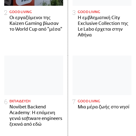
GOOD LIVING
GOOD LIVING
Οι εργαζόμενοι της
Η εμβληματική City
Kaizen Gaming βίωσαν
Exclusive Collection της
το World Cup από "μέσα"
Le Labo έρχεται στην
Αθήνα
ΕΚΠΑΙΔΕΥΣΗ
GOOD LIVING
Novibet Backend
Μια μέρα ζωής στο νησί
Academy: Η επόμενη
γενιά software engineers
ξεκινά από εδώ