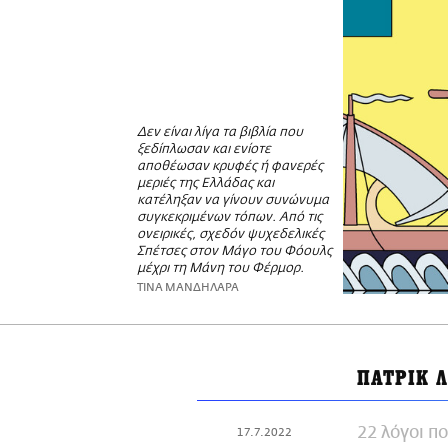
Δεν είναι λίγα τα βιβλία που
ξεδίπλωσαν και ενίοτε
αποθέωσαν κρυφές ή φανερές
μεριές της Ελλάδας και
κατέληξαν να γίνουν συνώνυμα
συγκεκριμένων τόπων. Από τις
ονειρικές, σχεδόν ψυχεδελικές
Σπέτσες στον Μάγο του Φόουλς
μέχρι τη Μάνη του Φέρμορ.
ΤΙΝΑ ΜΑΝΔΗΛΑΡΑ
ΠΑΤΡΙΚ 
22 λόγοι π
17.7.2022