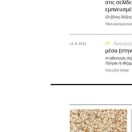
στις σελίδ
εμπνευσμέ
Οι ξένες λέξει
ΤΙΝΑ ΜΑΝΔΗΛΑ
Αναγνώ
11.8.2021
μέσα (στην
Η ηθοποιός Κό
Πάτρικ Λι Φέρ
THE LIFO TEAM