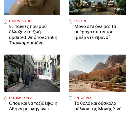
ΗΜΕΡΟΛΟΓΙΟ
DESIGN
51 ταινίες που μού
Μόνο στα όνειρα: Τα
άλλαξαν τη ζωή-
υπέροχα σπίτια του
updated. Aπό τον Στάθη
Ιμπέρ ντε Ζιβανσί
Τσαγκαρουσιάνο
ΟΠΤΙΚΗ ΓΩΝΙΑ
ΡΕΠΟΡΤΑΖ
Όπου και να ταξιδέψω η
Το θολό και δύσκολο
Αθήνα με πληγώνει
μέλλον της Μονής Σινά