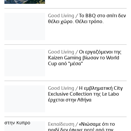
Good Living
Το BBQ στο σπίτι δεν
θέλει χώρο. Θέλει τρόπο.
Good Living
Οι εργαζόμενοι της
Kaizen Gaming βίωσαν το World
Cup από "μέσα"
Good Living
Η εμβληματική City
Exclusive Collection της Le Labo
έρχεται στην Αθήνα
Εκπαίδευση
«Νιώσαμε ότι το
παιδί δεν έφυγε ποτέ από την