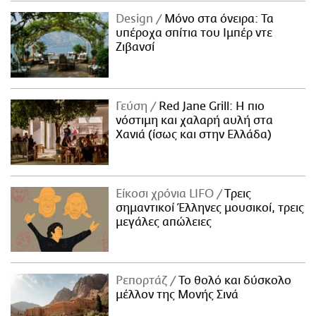
Design
Μόνο στα όνειρα: Τα
υπέροχα σπίτια του Ιμπέρ ντε
Ζιβανσί
Γεύση
Red Jane Grill: Η πιο
νόστιμη και χαλαρή αυλή στα
Χανιά (ίσως και στην Ελλάδα)
Είκοσι χρόνια LIFO
Tρεις
σημαντικοί Έλληνες μουσικοί, τρεις
μεγάλες απώλειες
Ρεπορτάζ
Το θολό και δύσκολο
μέλλον της Μονής Σινά