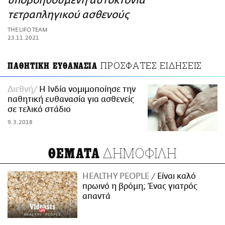
υποβοηθούμενη αυτοκτονία
ΑΜΠΑ
τετραπληγικού ασθενούς
PRINT
THE LIFO TEAM
23.11.2021
ΠΡΟΣΦΑΤΕΣ ΕΙΔΗΣΕΙΣ
ΠΑΘΗΤΙΚΗ ΕΥΘΑΝΑΣΙΑ
Διεθνή
Η Ινδία νομιμοποίησε την
παθητική ευθανασία για ασθενείς
σε τελικό στάδιο
9.3.2018
ΔΗΜΟΦΙΛΗ
ΘΕΜΑΤΑ
HEALTHY PEOPLE
Είναι καλό
πρωινό η βρόμη; Ένας γιατρός
απαντά