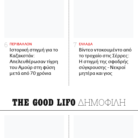
ΠΕΡΙΒΑΛΛΟΝ
ΕΛΛΑΔΑ
Ιστορική στιγμή για το
Βίντεο ντοκουμέντο από
Καζακστάν:
το τροχαίο στις Σέρρες:
Απελευθέρωσαν τίγρη
Η στιγμή της σφοδρής
του Αμούρ στη φύση
σύγκρουσης - Νεκροί
μετά από 70 χρόνια
μητέρα και γιος
ΔΗΜΟΦΙΛΗ
THE GOOD LIFO