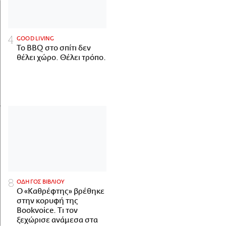
GOOD LIVING
Το BBQ στο σπίτι δεν
θέλει χώρο. Θέλει τρόπο.
ΟΔΗΓΟΣ ΒΙΒΛΙΟΥ
Ο «Καθρέφτης» βρέθηκε
στην κορυφή της
Bookvoice. Τι τον
ξεχώρισε ανάμεσα στα