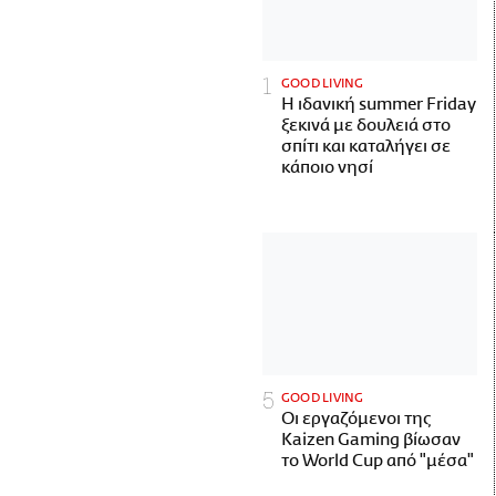
GOOD LIVING
Η ιδανική summer Friday
ξεκινά με δουλειά στο
σπίτι και καταλήγει σε
κάποιο νησί
GOOD LIVING
Οι εργαζόμενοι της
Kaizen Gaming βίωσαν
το World Cup από "μέσα"