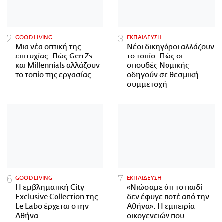
GOOD LIVING
ΕΚΠΑΙΔΕΥΣΗ
Μια νέα οπτική της
Νέοι δικηγόροι αλλάζουν
επιτυχίας: Πώς Gen Zs
το τοπίο: Πώς οι
και Millennials αλλάζουν
σπουδές Νομικής
το τοπίο της εργασίας
οδηγούν σε θεσμική
συμμετοχή
GOOD LIVING
ΕΚΠΑΙΔΕΥΣΗ
Η εμβληματική City
«Νιώσαμε ότι το παιδί
Exclusive Collection της
δεν έφυγε ποτέ από την
Le Labo έρχεται στην
Αθήνα»: Η εμπειρία
Αθήνα
οικογενειών που