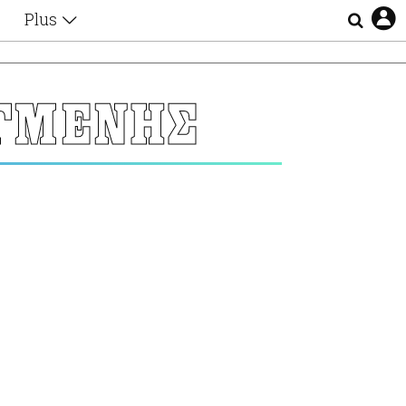
Plus
Θέματα
Συνεντεύξεις
Videos
ΑΓΜΕΝΗΣ
τα
Αφιερώματα
Ζώδια
Εξομολογήσεις
Blogs
η
Οι Αθηναίοι
Απώλειες
Lgbtqi+
Επιλογές