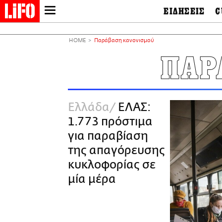
ΕΙΔΗΣΕΙΣ
C
LIFO SHOP
Ελλάδα
Ο
Διεθνή
Μ
NEWSLETTER
HOME
Παράβαση κανονισμού
Πολιτική
Θ
ΜΙΚΡΟΠΡΑΓΜΑΤΑ
ΠΑΡ
Οικονομία
Ει
THE GOOD LIFO
Πολιτισμός
Βι
LIFOLAND
Αθλητισμός
Αρ
CITY GUIDE
& 
Περιβάλλον
Ελλάδα
ΕΛΑΣ:
D
ΑΜΠΑ
TV & Media
Φ
1.773 πρόστιμα
PRINT
Tech &
Science
για παραβίαση
European Lifo
της απαγόρευσης
κυκλοφορίας σε
μία μέρα