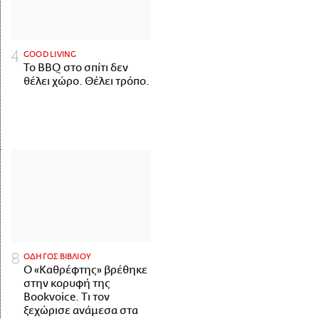
GOOD LIVING
Το BBQ στο σπίτι δεν
θέλει χώρο. Θέλει τρόπο.
ΟΔΗΓΟΣ ΒΙΒΛΙΟΥ
Ο «Καθρέφτης» βρέθηκε
στην κορυφή της
Bookvoice. Τι τον
ξεχώρισε ανάμεσα στα