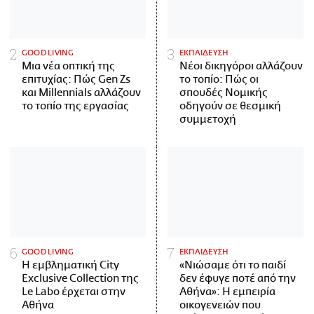
GOOD LIVING
ΕΚΠΑΙΔΕΥΣΗ
Μια νέα οπτική της
Νέοι δικηγόροι αλλάζουν
επιτυχίας: Πώς Gen Zs
το τοπίο: Πώς οι
και Millennials αλλάζουν
σπουδές Νομικής
το τοπίο της εργασίας
οδηγούν σε θεσμική
συμμετοχή
GOOD LIVING
ΕΚΠΑΙΔΕΥΣΗ
Η εμβληματική City
«Νιώσαμε ότι το παιδί
Exclusive Collection της
δεν έφυγε ποτέ από την
Le Labo έρχεται στην
Αθήνα»: Η εμπειρία
Αθήνα
οικογενειών που