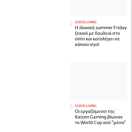
GOOD LIVING
Η ιδανική summer Friday
ξεκινά με δουλειά στο
σπίτι και καταλήγει σε
κάποιο νησί
GOOD LIVING
Οι εργαζόμενοι της
Kaizen Gaming βίωσαν
το World Cup από "μέσα"