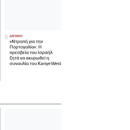
ΔΙΕΘΝΗ
«Ντροπή για την
Πορτογαλία»: Η
πρεσβεία του Ισραήλ
ζητά να ακυρωθεί η
συναυλία του Kanye West