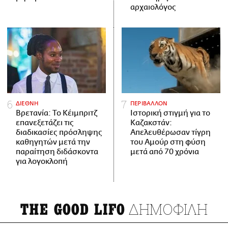
αρχαιολόγος
ΔΙΕΘΝΗ
ΠΕΡΙΒΑΛΛΟΝ
Βρετανία: Το Κέιμπριτζ
Ιστορική στιγμή για το
επανεξετάζει τις
Καζακστάν:
διαδικασίες πρόσληψης
Απελευθέρωσαν τίγρη
καθηγητών μετά την
του Αμούρ στη φύση
παραίτηση διδάσκοντα
μετά από 70 χρόνια
για λογοκλοπή
ΔΗΜΟΦΙΛΗ
THE GOOD LIFO