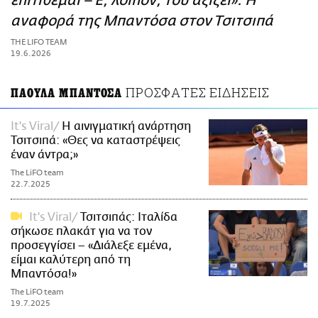
επιτίθεμαι – Ε, λοιπόν, του αξίζει»: Η
ΑΜΠΑ
αναφορά της Μπαντόσα στον Τσιτσιπά
PRINT
THE LIFO TEAM
19.6.2026
ΠΡΟΣΦΑΤΕΣ ΕΙΔΗΣΕΙΣ
ΠΑΟΥΛΑ ΜΠΑΝΤΟΣΑ
It's Viral
Η αινιγματική ανάρτηση
Τσιτσιπά: «Θες να καταστρέψεις
έναν άντρα;»
The LiFO team
22.7.2025
It's Viral
Τσιτσιπάς: Ιταλίδα
σήκωσε πλακάτ για να τον
προσεγγίσει – «Διάλεξε εμένα,
είμαι καλύτερη από τη
Μπαντόσα!»
The LiFO team
19.7.2025