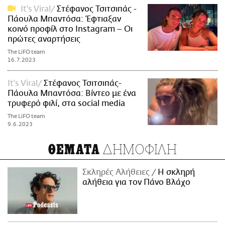
It's Viral
Στέφανος Τσιτσιπάς -
Πάουλα Μπαντόσα: Έφτιαξαν
κοινό προφίλ στο Instagram – Οι
πρώτες αναρτήσεις
The LiFO team
16.7.2023
It's Viral
Στέφανος Τσιτσιπάς-
Πάουλα Μπαντόσα: Βίντεο με ένα
τρυφερό φιλί, στα social media
The LiFO team
9.6.2023
ΔΗΜΟΦΙΛΗ
ΘΕΜΑΤΑ
Σκληρές Αλήθειες
H σκληρή
αλήθεια για τον Πάνο Βλάχο