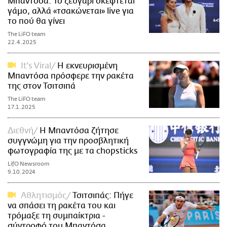
Μπαντόσα: Το ζευγάρι σκέφτεται
γάμο, αλλά «τσακώνεται» live για
το πού θα γίνει
The LiFO team
22.4.2025
It's Viral
Η εκνευρισμένη
Μπαντόσα πρόσφερε την ρακέτα
της στον Τσιτσιπά
The LiFO team
17.1.2025
Διεθνή
Η Μπαντόσα ζήτησε
συγγνώμη για την προσβλητική
φωτογραφία της με τα chopsticks
LifO Newsroom
9.10.2024
Αθλητισμός
Τσιτσιπάς: Πήγε
να σπάσει τη ρακέτα του και
τρόμαξε τη συμπαίκτρια -
σύντροφό του Μπαντόσα