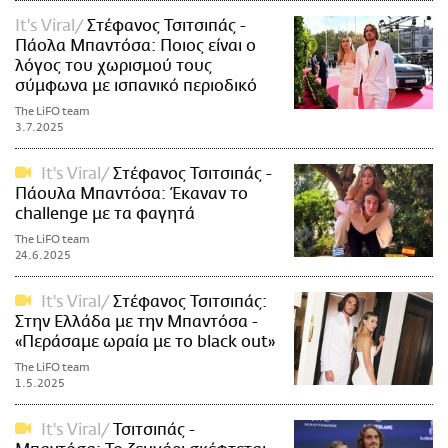
It's Viral
Στέφανος Τσιτσιπάς -
Πάολα Μπαντόσα: Ποιος είναι ο
λόγος του χωρισμού τους
σύμφωνα με ισπανικό περιοδικό
The LiFO team
3.7.2025
It's Viral
Στέφανος Τσιτσιπάς -
Πάουλα Μπαντόσα: Έκαναν το
challenge με τα φαγητά
The LiFO team
24.6.2025
It's Viral
Στέφανος Τσιτσιπάς:
Στην Ελλάδα με την Μπαντόσα -
«Περάσαμε ωραία με το black out»
The LiFO team
1.5.2025
It's Viral
Τσιτσιπάς -