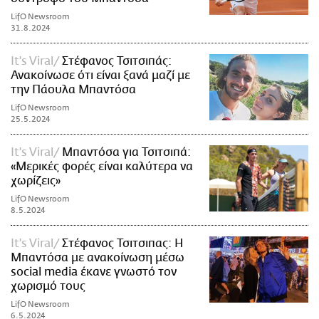
LifO Newsroom
31.8.2024
It's Viral
Στέφανος Τσιτσιπάς:
Ανακοίνωσε ότι είναι ξανά μαζί με
την Πάουλα Μπαντόσα
LifO Newsroom
25.5.2024
It's Viral
Μπαντόσα για Τσιτσιπά:
«Μερικές φορές είναι καλύτερα να
χωρίζεις»
LifO Newsroom
8.5.2024
It's Viral
Στέφανος Τσιτσιπας: Η
Μπαντόσα με ανακοίνωση μέσω
social media έκανε γνωστό τον
χωρισμό τους
LifO Newsroom
6.5.2024