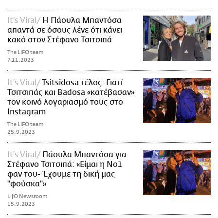
It's Viral
Η Πάουλα Μπαντόσα
απαντά σε όσους λένε ότι κάνει
κακό στον Στέφανο Τσιτσιπά
The LiFO team
7.11.2023
It's Viral
Tsitsidosa τέλος: Γιατί
Τσιτσιπάς και Badosa «κατέβασαν»
τον κοινό λογαριασμό τους στο
Instagram
The LiFO team
25.9.2023
It's Viral
Πάουλα Μπαντόσα για
Στέφανο Τσιτσιπά: «Είμαι η Νο1
φαν του- Έχουμε τη δική μας
"φούσκα"»
LifO Newsroom
15.9.2023