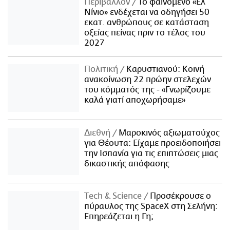
Περιβάλλον
Το φαινόμενο «Ελ
Νίνιο» ενδέχεται να οδηγήσει 50
εκατ. ανθρώπους σε κατάσταση
οξείας πείνας πριν το τέλος του
2027
Πολιτική
Καρυστιανού: Κοινή
ανακοίνωση 22 πρώην στελεχών
του κόμματός της - «Γνωρίζουμε
καλά γιατί αποχωρήσαμε»
Διεθνή
Μαροκινός αξιωματούχος
για Θέουτα: Είχαμε προειδοποιήσει
την Ισπανία για τις επιπτώσεις μιας
δικαστικής απόφασης
Τech & Science
Προσέκρουσε ο
πύραυλος της SpaceX στη Σελήνη:
Επηρεάζεται η Γη;