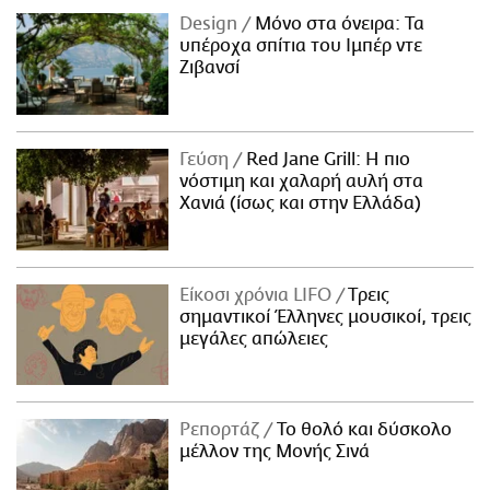
Design
Μόνο στα όνειρα: Τα
υπέροχα σπίτια του Ιμπέρ ντε
Ζιβανσί
Γεύση
Red Jane Grill: Η πιο
νόστιμη και χαλαρή αυλή στα
Χανιά (ίσως και στην Ελλάδα)
Είκοσι χρόνια LIFO
Tρεις
σημαντικοί Έλληνες μουσικοί, τρεις
μεγάλες απώλειες
Ρεπορτάζ
Το θολό και δύσκολο
μέλλον της Μονής Σινά