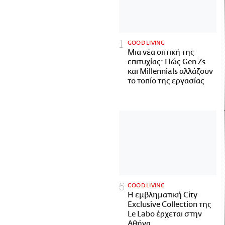
GOOD LIVING
Μια νέα οπτική της
επιτυχίας: Πώς Gen Zs
και Millennials αλλάζουν
το τοπίο της εργασίας
GOOD LIVING
Η εμβληματική City
Exclusive Collection της
Le Labo έρχεται στην
Αθήνα