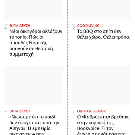
ΕΚΠΑΙΔΕΥΣΗ
GOOD LIVING
Νέοι δικηγόροι αλλάζουν
Το BBQ στο σπίτι δεν
το τοπίο: Πώς οι
θέλει χώρο. Θέλει τρόπο.
σπουδές Νομικής
οδηγούν σε θεσμική
συμμετοχή
ΕΚΠΑΙΔΕΥΣΗ
ΟΔΗΓΟΣ ΒΙΒΛΙΟΥ
«Νιώσαμε ότι το παιδί
Ο «Καθρέφτης» βρέθηκε
δεν έφυγε ποτέ από την
στην κορυφή της
Αθήνα»: Η εμπειρία
Bookvoice. Τι τον
οικογενειών που
ξεχώρισε ανάμεσα στα