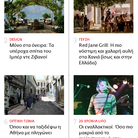
DESIGN
ΓΕΥΣΗ
Μόνο στα όνειρα: Τα
Red Jane Grill: Η πιο
υπέροχα σπίτια του
νόστιμη και χαλαρή αυλή
Ιμπέρ ντε Ζιβανσί
στα Χανιά (ίσως και στην
Ελλάδα)
ΟΠΤΙΚΗ ΓΩΝΙΑ
20 ΧΡΟΝΙΑ LIFO
Όπου και να ταξιδέψω η
Οι εναλλακτικοί: Όσο πιο
Αθήνα με πληγώνει
μακριά από το