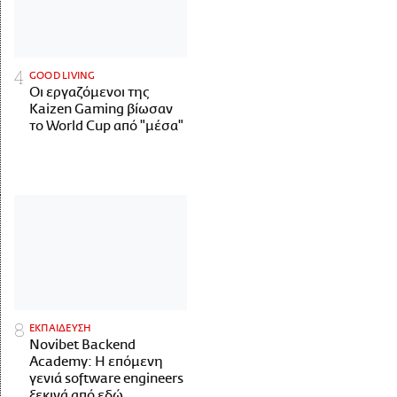
GOOD LIVING
Οι εργαζόμενοι της
Kaizen Gaming βίωσαν
το World Cup από "μέσα"
ΕΚΠΑΙΔΕΥΣΗ
Novibet Backend
Academy: Η επόμενη
γενιά software engineers
ξεκινά από εδώ