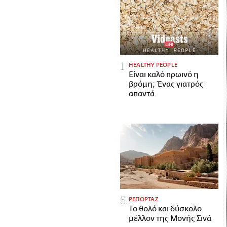
HEALTHY PEOPLE
Είναι καλό πρωινό η
βρόμη; Ένας γιατρός
απαντά
ΡΕΠΟΡΤΑΖ
Το θολό και δύσκολο
μέλλον της Μονής Σινά