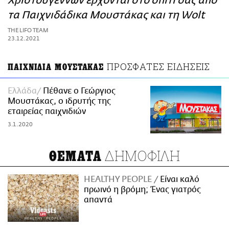
Χριστουγέννων έρχονται στο σπίτι σας από
ΑΜΠΑ
τα Παιχνιδάδικα Μουστάκας και τη Wolt
PRINT
THE LIFO TEAM
23.12.2021
ΠΡΟΣΦΑΤΕΣ ΕΙΔΗΣΕΙΣ
ΠΑΙΧΝΙΔΙΑ ΜΟΥΣΤΑΚΑΣ
Ελλάδα
Πέθανε ο Γεώργιος
Μουστάκας, ο ιδρυτής της
εταιρείας παιχνιδιών
3.1.2020
ΔΗΜΟΦΙΛΗ
ΘΕΜΑΤΑ
HEALTHY PEOPLE
Είναι καλό
πρωινό η βρόμη; Ένας γιατρός
απαντά