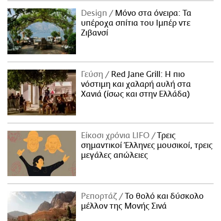
Design
Μόνο στα όνειρα: Τα
υπέροχα σπίτια του Ιμπέρ ντε
Ζιβανσί
Γεύση
Red Jane Grill: Η πιο
νόστιμη και χαλαρή αυλή στα
Χανιά (ίσως και στην Ελλάδα)
Είκοσι χρόνια LIFO
Tρεις
σημαντικοί Έλληνες μουσικοί, τρεις
μεγάλες απώλειες
Ρεπορτάζ
Το θολό και δύσκολο
μέλλον της Μονής Σινά