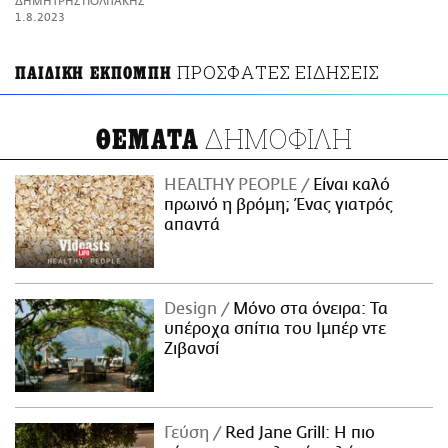
ΔΗΜΗΤΡΗΣ ΠΟΛΙΤΑΚΗΣ
ΑΜΠΑ
1.8.2023
PRINT
ΠΡΟΣΦΑΤΕΣ ΕΙΔΗΣΕΙΣ
ΠΑΙΔΙΚΗ ΕΚΠΟΜΠΗ
ΔΗΜΟΦΙΛΗ
ΘΕΜΑΤΑ
HEALTHY PEOPLE
Είναι καλό
πρωινό η βρόμη; Ένας γιατρός
απαντά
Design
Μόνο στα όνειρα: Τα
υπέροχα σπίτια του Ιμπέρ ντε
Ζιβανσί
Γεύση
Red Jane Grill: Η πιο