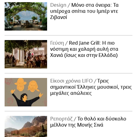
Design
Μόνο στα όνειρα: Τα
υπέροχα σπίτια του Ιμπέρ ντε
Ζιβανσί
Γεύση
Red Jane Grill: Η πιο
νόστιμη και χαλαρή αυλή στα
Χανιά (ίσως και στην Ελλάδα)
Είκοσι χρόνια LIFO
Tρεις
σημαντικοί Έλληνες μουσικοί, τρεις
μεγάλες απώλειες
Ρεπορτάζ
Το θολό και δύσκολο
μέλλον της Μονής Σινά