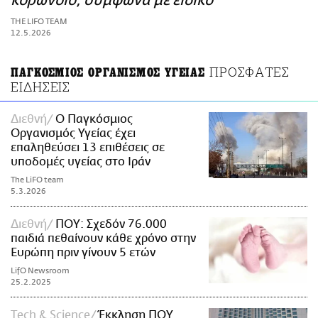
κορωνοϊό, σύμφωνα με ειδικό
ΑΜΠΑ
THE LIFO TEAM
PRINT
12.5.2026
ΠΡΟΣΦΑΤΕΣ
ΠΑΓΚΟΣΜΙΟΣ ΟΡΓΑΝΙΣΜΟΣ YΓΕΙΑΣ
ΕΙΔΗΣΕΙΣ
Διεθνή
Ο Παγκόσμιος
Οργανισμός Υγείας έχει
επαληθεύσει 13 επιθέσεις σε
υποδομές υγείας στο Ιράν
The LiFO team
5.3.2026
Διεθνή
ΠΟΥ: Σχεδόν 76.000
παιδιά πεθαίνουν κάθε χρόνο στην
Ευρώπη πριν γίνουν 5 ετών
LifO Newsroom
25.2.2025
Τech & Science
Έκκληση ΠΟΥ