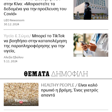
στην Κίνα: «Μοιραστείτε τα
δεδομένα για την προέλευση του
Covid»
LifO Newsroom
30.12.2024
Υγεία & Σώμα
Μπορεί το TikTok
να βοηθήσει στην καταπολέμηση
της παραπληροφόρησης για την
υγεία;
Αλεξία Σβώλου
5.11.2024
ΔΗΜΟΦΙΛΗ
ΘΕΜΑΤΑ
HEALTHY PEOPLE
Είναι καλό
πρωινό η βρόμη; Ένας γιατρός
απαντά