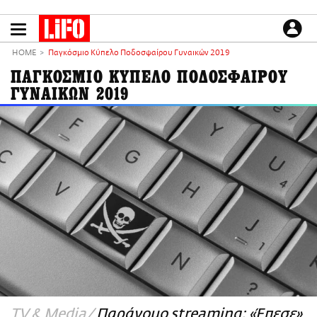
Παράκαμψη
προς
το
ΕΙΔΗΣΕΙΣ
κυρίως
HOME
Παγκόσμιο Κύπελο Ποδοσφαίρου Γυναικών 2019
περιεχόμενο
CULTURE
ΠΑΓΚΟΣΜΙΟ ΚΥΠΕΛΟ ΠΟΔΟΣΦΑΙΡΟΥ
ΓΥΝΑΙΚΩΝ 2019
ΑΠΟΨΕΙΣ
ΤΡΟΠΟΣ ΖΩΗΣ
PODCASTS
Plus
LIFO SHOP
NEWSLETTER
ΜΙΚΡΟΠΡΑΓΜΑΤΑ
THE GOOD LIFO
LIFOLAND
CITY GUIDE
TV & Media
Παράνομο streaming: «Έπεσε»