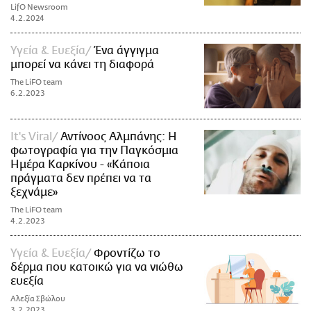
LifO Newsroom
4.2.2024
Υγεία & Ευεξία
Ένα άγγιγμα
μπορεί να κάνει τη διαφορά
The LiFO team
6.2.2023
It's Viral
Αντίνοος Αλμπάνης: Η
φωτογραφία για την Παγκόσμια
Ημέρα Καρκίνου - «Κάποια
πράγματα δεν πρέπει να τα
ξεχνάμε»
The LiFO team
4.2.2023
Υγεία & Ευεξία
Φροντίζω το
δέρμα που κατοικώ για να νιώθω
ευεξία
Αλεξία Σβώλου
3.2.2023