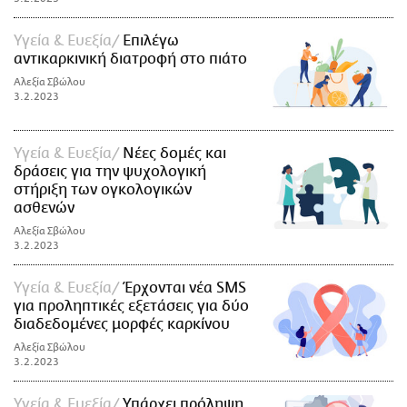
Υγεία & Ευεξία
Επιλέγω
αντικαρκινική διατροφή στο πιάτο
Αλεξία Σβώλου
3.2.2023
Υγεία & Ευεξία
Νέες δομές και
δράσεις για την ψυχολογική
στήριξη των ογκολογικών
ασθενών
Αλεξία Σβώλου
3.2.2023
Υγεία & Ευεξία
Έρχονται νέα SMS
για προληπτικές εξετάσεις για δύο
διαδεδομένες μορφές καρκίνου
Αλεξία Σβώλου
3.2.2023
Υγεία & Ευεξία
Υπάρχει πρόληψη