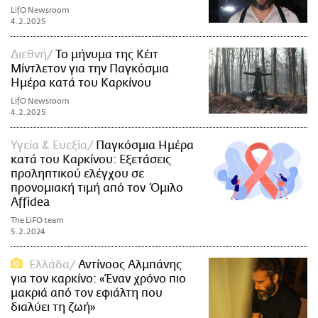
LifO Newsroom
4.2.2025
Διεθνή
Το μήνυμα της Κέιτ
Μίντλετον για την Παγκόσμια
Ημέρα κατά του Καρκίνου
LifO Newsroom
4.2.2025
Υγεία & Ευεξία
Παγκόσμια Ημέρα
κατά του Καρκίνου: Εξετάσεις
προληπτικού ελέγχου σε
προνομιακή τιμή από τον Όμιλο
Affidea
The LiFO team
5.2.2024
Ελλάδα
Αντίνοος Αλμπάνης
για τον καρκίνο: «Έναν χρόνο πιο
μακριά από τον εφιάλτη που
διαλύει τη ζωή»