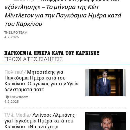
ΑΜΠΑ
εξάντλησης» – Το μήνυμα της Κέιτ
PRINT
Μίντλετον για την Παγκόσμια Ημέρα κατά
του Καρκίνου
THE LIFO TEAM
4.2.2026
ΠΑΓΚΟΣΜΙΑ ΗΜΕΡΑ ΚΑΤΑ ΤΟΥ ΚΑΡΚΙΝΟΥ
ΠΡΟΣΦΑΤΕΣ ΕΙΔΗΣΕΙΣ
Πολιτική
Μητσοτάκης για
Παγκόσμια Ημέρα κατά του
Καρκίνου: Ο αγώνας για την Υγεία
δεν σταματά ποτέ
LifO Newsroom
4.2.2025
TV & Media
Αντίνοος Αλμπάνης
για Παγκόσμια Ημέρα κατά του
Καρκίνου: «Να αντέχεις»