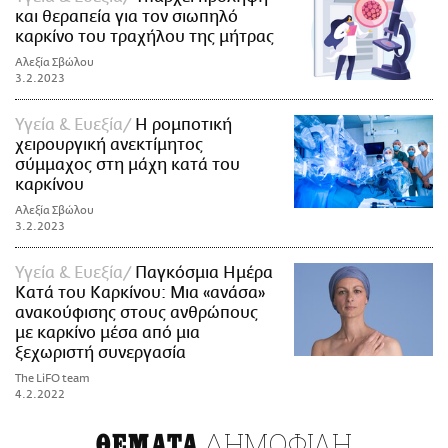
και θεραπεία για τον σιωπηλό
καρκίνο του τραχήλου της μήτρας
Αλεξία Σβώλου
3.2.2023
Υγεία & Ευεξία
H ρομποτική
χειρουργική ανεκτίμητος
σύμμαχος στη μάχη κατά του
καρκίνου
Αλεξία Σβώλου
3.2.2023
Υγεία & Ευεξία
Παγκόσμια Ημέρα
Κατά του Καρκίνου: Μια «ανάσα»
ανακούφισης στους ανθρώπους
με καρκίνο μέσα από μια
ξεχωριστή συνεργασία
The LiFO team
4.2.2022
ΔΗΜΟΦΙΛΗ
ΘΕΜΑΤΑ