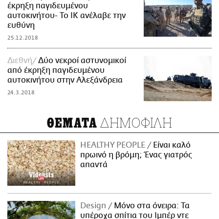
έκρηξη παγιδευμένου
αυτοκινήτου- Το ΙΚ ανέλαβε την
ευθύνη
25.12.2018
Διεθνή
Δύο νεκροί αστυνομικοί
από έκρηξη παγιδευμένου
αυτοκινήτου στην Αλεξάνδρεια
24.3.2018
ΔΗΜΟΦΙΛΗ
ΘΕΜΑΤΑ
HEALTHY PEOPLE
Είναι καλό
πρωινό η βρόμη; Ένας γιατρός
απαντά
Design
Μόνο στα όνειρα: Τα
υπέροχα σπίτια του Ιμπέρ ντε