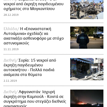
νεκροί από έκρηξη παγιδευμένου
οχήματος στο Μογκαντίσου
28.12.2019
Ελλάδα
Η «Επαναστατική
Αυτοάμυνα» σχεδίαζε να
ανατινάξει ασθενοφόρο με στόχο
αστυνομικούς
11.11.2019
Διεθνή
Συρία: 15 νεκροί από
έκρηξη παγιδευμένου
αυτοκινήτου - Πολλά παιδιά
ανάμεσα στα θύματα
2.11.2019
Διεθνή
Αφγανιστάν: Ισχυρή
έκρηξη στην Καμπούλ - Κοντά σε
συγκρότημα που στεγάζει διεθνείς
οργανισμούς