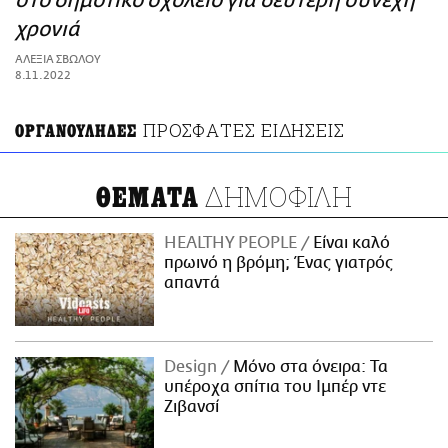
στο δημοτικό σχολείο για δεύτερη συνεχή
ΑΜΠΑ
χρονιά
PRINT
ΑΛΕΞΙΑ ΣΒΩΛΟΥ
8.11.2022
ΠΡΟΣΦΑΤΕΣ ΕΙΔΗΣΕΙΣ
ΟΡΓΑΝΟΥΛΗΔΕΣ
ΔΗΜΟΦΙΛΗ
ΘΕΜΑΤΑ
HEALTHY PEOPLE
Είναι καλό
πρωινό η βρόμη; Ένας γιατρός
απαντά
Design
Μόνο στα όνειρα: Τα
υπέροχα σπίτια του Ιμπέρ ντε
Ζιβανσί