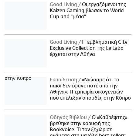
Good Living
Οι εργαζόμενοι της
Kaizen Gaming βίωσαν το World
Cup από "μέσα"
Good Living
Η εμβληματική City
Exclusive Collection της Le Labo
έρχεται στην Αθήνα
Εκπαίδευση
«Νιώσαμε ότι το
παιδί δεν έφυγε ποτέ από την
Αθήνα»: Η εμπειρία οικογενειών
που επέλεξαν σπουδές στην Κύπρο
Οδηγός Βιβλίου
Ο «Καθρέφτης»
βρέθηκε στην κορυφή της
Bookvoice. Τι τον ξεχώρισε
ανάμεσα στα μεγάλα best sellers;