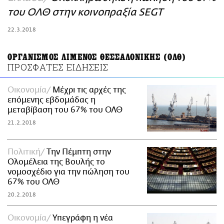
ΑΜΠΑ
του ΟΛΘ στην κοινοπραξία SEGT
PRINT
22.3.2018
ΟΡΓΑΝΙΣΜΟΣ ΛΙΜΕΝΟΣ ΘΕΣΣΑΛΟΝΙΚΗΣ (ΟΛΘ)
ΠΡΟΣΦΑΤΕΣ ΕΙΔΗΣΕΙΣ
Οικονομία
Μέχρι τις αρχές της
επόμενης εβδομάδας η
μεταβίβαση του 67% του ΟΛΘ
21.2.2018
Πολιτική
Tην Πέμπτη στην
Ολομέλεια της Βουλής το
νομοσχέδιο για την πώληση του
67% του ΟΛΘ
20.2.2018
Οικονομία
Υπεγράφη η νέα