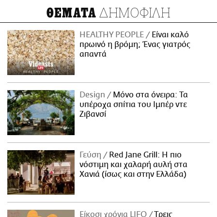
ΔΗΜΟΦΙΛΗ
ΘΕΜΑΤΑ
HEALTHY PEOPLE
Είναι καλό
πρωινό η βρόμη; Ένας γιατρός
απαντά
Design
Μόνο στα όνειρα: Τα
υπέροχα σπίτια του Ιμπέρ ντε
Ζιβανσί
Γεύση
Red Jane Grill: Η πιο
νόστιμη και χαλαρή αυλή στα
Χανιά (ίσως και στην Ελλάδα)
Είκοσι χρόνια LIFO
Tρεις