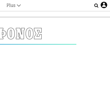
Plus
Θέματα
Συνεντεύξεις
Videos
 ΦΟΝΟΣ
τα
Αφιερώματα
Ζώδια
Εξομολογήσεις
Blogs
η
Οι Αθηναίοι
Απώλειες
Lgbtqi+
Επιλογές