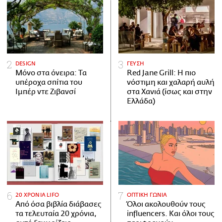
DESIGN
ΓΕΥΣΗ
Μόνο στα όνειρα: Τα
Red Jane Grill: Η πιο
υπέροχα σπίτια του
νόστιμη και χαλαρή αυλή
Ιμπέρ ντε Ζιβανσί
στα Χανιά (ίσως και στην
Ελλάδα)
20 ΧΡΟΝΙΑ LIFO
ΟΠΤΙΚΗ ΓΩΝΙΑ
Από όσα βιβλία διάβασες
Όλοι ακολουθούν τους
τα τελευταία 20 χρόνια,
influencers. Και όλοι τους