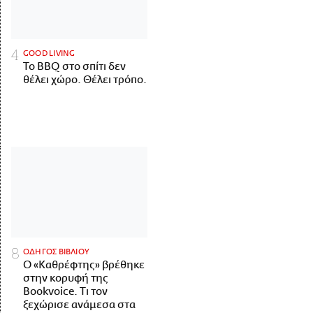
GOOD LIVING
Το BBQ στο σπίτι δεν
θέλει χώρο. Θέλει τρόπο.
ΟΔΗΓΟΣ ΒΙΒΛΙΟΥ
Ο «Καθρέφτης» βρέθηκε
στην κορυφή της
Bookvoice. Τι τον
ξεχώρισε ανάμεσα στα