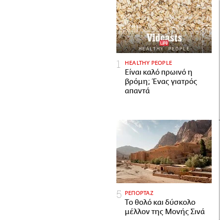
HEALTHY PEOPLE
Είναι καλό πρωινό η
βρόμη; Ένας γιατρός
απαντά
ΡΕΠΟΡΤΑΖ
Το θολό και δύσκολο
μέλλον της Μονής Σινά