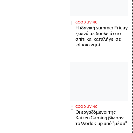
GOOD LIVING
Η ιδανική summer Friday
ξεκινά με δουλειά στο
σπίτι και καταλήγει σε
κάποιο νησί
GOOD LIVING
Οι εργαζόμενοι της
Kaizen Gaming βίωσαν
το World Cup από "μέσα"