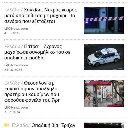
Ελλάδα
Χαλκίδα: Νεκρός νεαρός
μετά από επίθεση με μαχαίρι - Το
σενάριο που εξετάζεται
LifO Newsroom
4.11.2025
Ελλάδα
Πάτρα: 17χρονος
μαχαίρωσε συνομήλικο του σε
οπαδικό επεισόδιο
LifO Newsroom
28.10.2025
Ελλάδα
Θεσσαλονίκη:
Ξυλοκόπησαν υπάλληλο
πρατήριου καυσίμων που
φορούσε φανέλα του Άρη
LifO Newsroom
3.12.2024
Ελλάδα
Οπαδική βία: Έριξαν