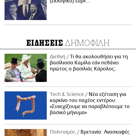
(εκλογικό) έαρ»…
ΔΗΜΟΦΙΛΗ
ΕΙΔΗΣΕΙΣ
Διεθνή
Τι θα ακολουθήσει για τη
βασίλισσα Καμίλα εάν πεθάνει
πρώτος ο βασιλιάς Κάρολος;
Τech & Science
Νέα εξέταση για
καρκίνο του παχέος εντέρου:
«Συνεχίζουμε να παραβλέπουμε το
βασικό μήνυμα»
Πολιτισμός
Βρετανία: Ανασκαφές