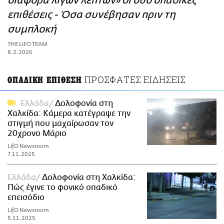
διαφορά λίγων λεπτών» οι δύο οπαδικές
ΑΜΠΑ
επιθέσεις - Όσα συνέβησαν πριν τη
PRINT
συμπλοκή
THE LIFO TEAM
8.2.2026
ΠΡΟΣΦΑΤΕΣ ΕΙΔΗΣΕΙΣ
ΟΠΑΔΙΚΗ ΕΠΙΘΕΣΗ
Ελλάδα
Δολοφονία στη
Χαλκίδα: Κάμερα κατέγραψε την
στιγμή που μαχαίρωσαν τον
20χρονο Μάριο
LifO Newsroom
7.11.2025
Ελλάδα
Δολοφονία στη Χαλκίδα:
Πώς έγινε το φονικό οπαδικό
επεισόδιο
LifO Newsroom
5.11.2025