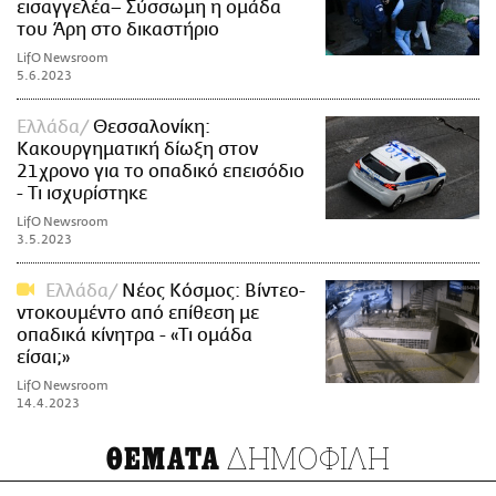
εισαγγελέα– Σύσσωμη η ομάδα
του Άρη στο δικαστήριο
LifO Newsroom
5.6.2023
Ελλάδα
Θεσσαλονίκη:
Κακουργηματική δίωξη στον
21χρονο για το οπαδικό επεισόδιο
- Τι ισχυρίστηκε
LifO Newsroom
3.5.2023
Ελλάδα
Νέος Κόσμος: Βίντεο-
ντοκουμέντο από επίθεση με
οπαδικά κίνητρα - «Τι ομάδα
είσαι;»
LifO Newsroom
14.4.2023
ΔΗΜΟΦΙΛΗ
ΘΕΜΑΤΑ