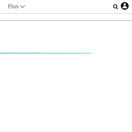
Plus
Θέματα
Συνεντεύξεις
Videos
τα
Αφιερώματα
Ζώδια
Εξομολογήσεις
Blogs
η
Οι Αθηναίοι
Απώλειες
Lgbtqi+
Επιλογές