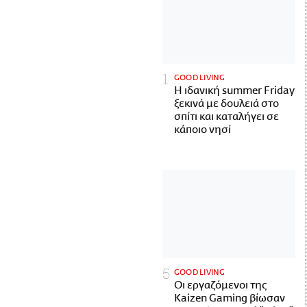
GOOD LIVING
Η ιδανική summer Friday
ξεκινά με δουλειά στο
σπίτι και καταλήγει σε
κάποιο νησί
GOOD LIVING
Οι εργαζόμενοι της
Kaizen Gaming βίωσαν