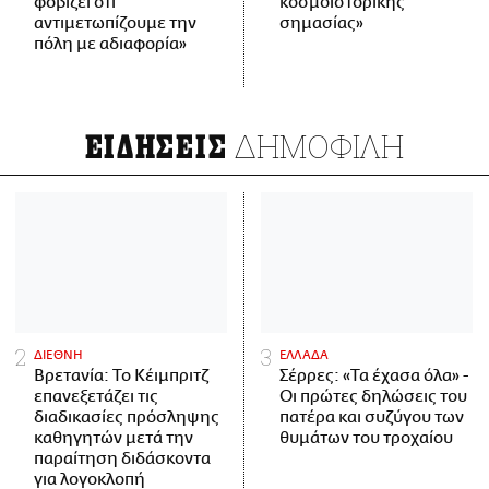
φοβίζει ότι
κοσμοϊστορικής
αντιμετωπίζουμε την
σημασίας»
πόλη με αδιαφορία»
ΔΗΜΟΦΙΛΗ
ΕΙΔΗΣΕΙΣ
ΔΙΕΘΝΗ
ΕΛΛΑΔΑ
Βρετανία: Το Κέιμπριτζ
Σέρρες: «Τα έχασα όλα» -
επανεξετάζει τις
Οι πρώτες δηλώσεις του
διαδικασίες πρόσληψης
πατέρα και συζύγου των
καθηγητών μετά την
θυμάτων του τροχαίου
παραίτηση διδάσκοντα
για λογοκλοπή