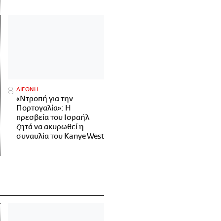
ΔΙΕΘΝΗ
«Ντροπή για την
Πορτογαλία»: Η
πρεσβεία του Ισραήλ
ζητά να ακυρωθεί η
συναυλία του Kanye West