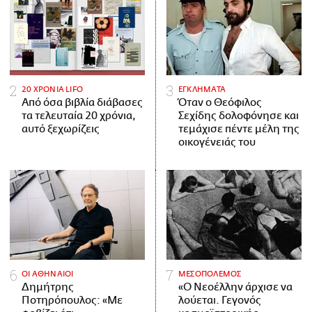
20 ΧΡΟΝΙΑ LIFO
ΕΓΚΛΗΜΑΤΑ
Από όσα βιβλία διάβασες
Όταν ο Θεόφιλος
τα τελευταία 20 χρόνια,
Σεχίδης δολοφόνησε και
αυτό ξεχωρίζεις
τεμάχισε πέντε μέλη της
οικογένειάς του
ΟΙ ΑΘΗΝΑΙΟΙ
ΜΕΣΟΠΟΛΕΜΟΣ
Δημήτρης
«Ο Νεοέλλην άρχισε να
Ποτηρόπουλος: «Με
λούεται. Γεγονός