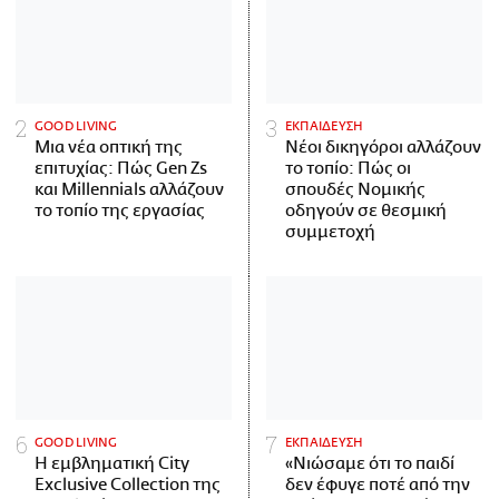
GOOD LIVING
ΕΚΠΑΙΔΕΥΣΗ
Μια νέα οπτική της
Νέοι δικηγόροι αλλάζουν
επιτυχίας: Πώς Gen Zs
το τοπίο: Πώς οι
και Millennials αλλάζουν
σπουδές Νομικής
το τοπίο της εργασίας
οδηγούν σε θεσμική
συμμετοχή
GOOD LIVING
ΕΚΠΑΙΔΕΥΣΗ
Η εμβληματική City
«Νιώσαμε ότι το παιδί
Exclusive Collection της
δεν έφυγε ποτέ από την