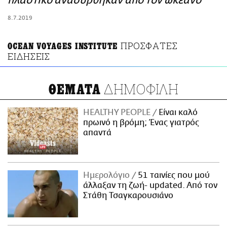
πλαστικό ανασύρθηκαν από τον ωκεανό
ΑΜΠΑ
8.7.2019
PRINT
ΠΡΟΣΦΑΤΕΣ
OCEAN VOYAGES INSTITUTE
ΕΙΔΗΣΕΙΣ
ΔΗΜΟΦΙΛΗ
ΘΕΜΑΤΑ
HEALTHY PEOPLE
Είναι καλό
πρωινό η βρόμη; Ένας γιατρός
απαντά
Ημερολόγιο
51 ταινίες που μού
άλλαξαν τη ζωή- updated. Aπό τον
Στάθη Τσαγκαρουσιάνο