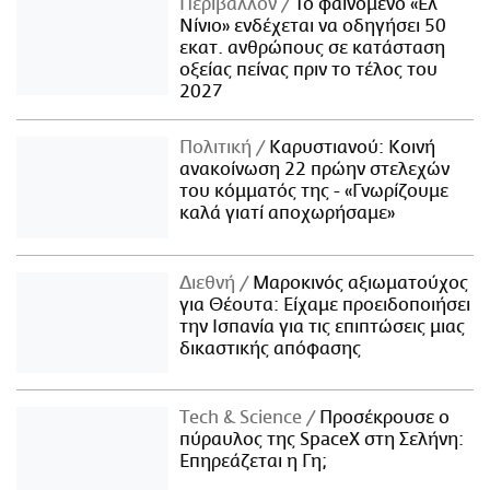
Περιβάλλον
Το φαινόμενο «Ελ
Νίνιο» ενδέχεται να οδηγήσει 50
εκατ. ανθρώπους σε κατάσταση
οξείας πείνας πριν το τέλος του
2027
Πολιτική
Καρυστιανού: Κοινή
ανακοίνωση 22 πρώην στελεχών
του κόμματός της - «Γνωρίζουμε
καλά γιατί αποχωρήσαμε»
Διεθνή
Μαροκινός αξιωματούχος
για Θέουτα: Είχαμε προειδοποιήσει
την Ισπανία για τις επιπτώσεις μιας
δικαστικής απόφασης
Τech & Science
Προσέκρουσε ο
πύραυλος της SpaceX στη Σελήνη:
Επηρεάζεται η Γη;