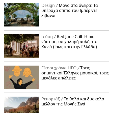
Design
Μόνο στα όνειρα: Τα
υπέροχα σπίτια του Ιμπέρ ντε
Ζιβανσί
Γεύση
Red Jane Grill: Η πιο
νόστιμη και χαλαρή αυλή στα
Χανιά (ίσως και στην Ελλάδα)
Είκοσι χρόνια LIFO
Tρεις
σημαντικοί Έλληνες μουσικοί, τρεις
μεγάλες απώλειες
Ρεπορτάζ
Το θολό και δύσκολο
μέλλον της Μονής Σινά