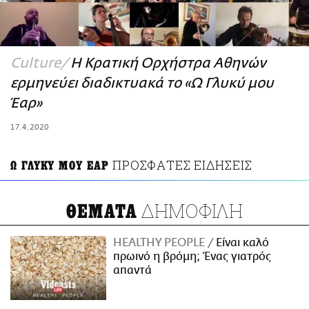
ΑΜΠΑ
PRINT
Culture
Η Κρατική Ορχήστρα Αθηνών
ερμηνεύει διαδικτυακά το «Ω Γλυκύ μου
Έαρ»
17.4.2020
ΠΡΟΣΦΑΤΕΣ ΕΙΔΗΣΕΙΣ
Ω ΓΛΥΚΥ ΜΟΥ ΕΑΡ
ΔΗΜΟΦΙΛΗ
ΘΕΜΑΤΑ
HEALTHY PEOPLE
Είναι καλό
πρωινό η βρόμη; Ένας γιατρός
απαντά