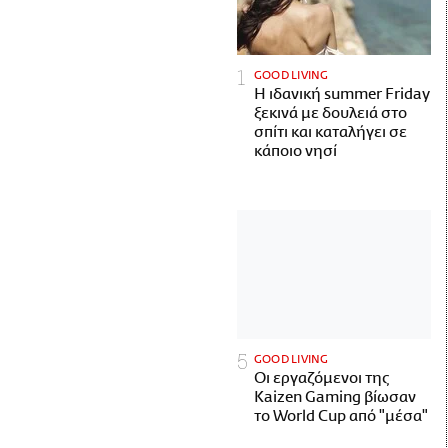
GOOD LIVING
Η ιδανική summer Friday
ξεκινά με δουλειά στο
σπίτι και καταλήγει σε
κάποιο νησί
GOOD LIVING
Οι εργαζόμενοι της
Kaizen Gaming βίωσαν
το World Cup από "μέσα"