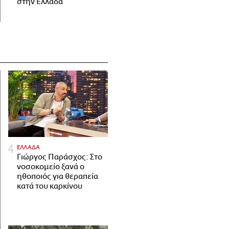
στην Ελλάδα
ΕΛΛΑΔΑ
Γιώργος Παράσχος: Στο
νοσοκομείο ξανά ο
ηθοποιός για θεραπεία
κατά του καρκίνου