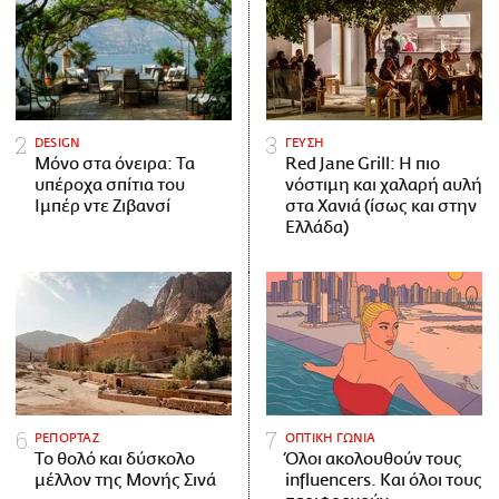
DESIGN
ΓΕΥΣΗ
Μόνο στα όνειρα: Τα
Red Jane Grill: Η πιο
υπέροχα σπίτια του
νόστιμη και χαλαρή αυλή
Ιμπέρ ντε Ζιβανσί
στα Χανιά (ίσως και στην
Ελλάδα)
ΡΕΠΟΡΤΑΖ
ΟΠΤΙΚΗ ΓΩΝΙΑ
Το θολό και δύσκολο
Όλοι ακολουθούν τους
μέλλον της Μονής Σινά
influencers. Και όλοι τους