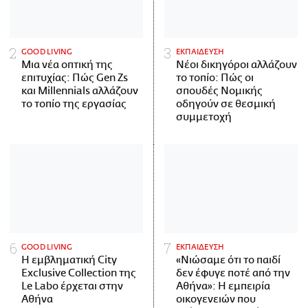
GOOD LIVING
ΕΚΠΑΙΔΕΥΣΗ
Μια νέα οπτική της
Νέοι δικηγόροι αλλάζουν
επιτυχίας: Πώς Gen Zs
το τοπίο: Πώς οι
και Millennials αλλάζουν
σπουδές Νομικής
το τοπίο της εργασίας
οδηγούν σε θεσμική
συμμετοχή
GOOD LIVING
ΕΚΠΑΙΔΕΥΣΗ
Η εμβληματική City
«Νιώσαμε ότι το παιδί
Exclusive Collection της
δεν έφυγε ποτέ από την
Le Labo έρχεται στην
Αθήνα»: Η εμπειρία
Αθήνα
οικογενειών που