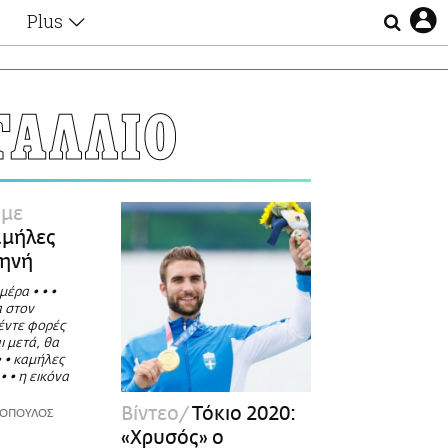
Plus
Θέματα
Συνεντεύξεις
Videos
ΤΑΛΛΙΟ
τα
Αφιερώματα
Ζώδια
Εξομολογήσεις
Blogs
η
υμε
Οι Αθηναίοι
μήλες
Απώλειες
τηνή
Lgbtqi+
έρα • • •
Επιλογές
 στον
πέντε φορές
αι μετά, θα
• • καμήλες
• • η εικόνα
Βίντεο
Τόκιο 2020:
ΤΟΠΟΥΛΟΣ
«Χρυσός» ο