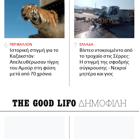
ΠΕΡΙΒΑΛΛΟΝ
ΕΛΛΑΔΑ
Ιστορική στιγμή για το
Βίντεο ντοκουμέντο από
Καζακστάν:
το τροχαίο στις Σέρρες:
Απελευθέρωσαν τίγρη
Η στιγμή της σφοδρής
του Αμούρ στη φύση
σύγκρουσης - Νεκροί
μετά από 70 χρόνια
μητέρα και γιος
ΔΗΜΟΦΙΛΗ
THE GOOD LIFO