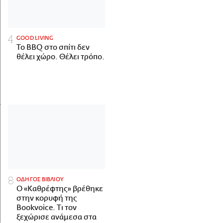
GOOD LIVING
Το BBQ στο σπίτι δεν
θέλει χώρο. Θέλει τρόπο.
ΟΔΗΓΟΣ ΒΙΒΛΙΟΥ
Ο «Καθρέφτης» βρέθηκε
στην κορυφή της
Bookvoice. Τι τον
ξεχώρισε ανάμεσα στα