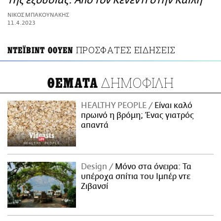
της εξουσίας: Από τον Κένεντι στην Καϊλή
ΑΜΠΑ
ΝΙΚΟΣ ΜΠΑΚΟΥΝΑΚΗΣ
PRINT
11.4.2023
ΠΡΟΣΦΑΤΕΣ ΕΙΔΗΣΕΙΣ
ΝΤΕΪΒΙΝΤ ΟΟΥΕΝ
ΔΗΜΟΦΙΛΗ
ΘΕΜΑΤΑ
HEALTHY PEOPLE
Είναι καλό
πρωινό η βρόμη; Ένας γιατρός
απαντά
Design
Μόνο στα όνειρα: Τα
υπέροχα σπίτια του Ιμπέρ ντε
Ζιβανσί