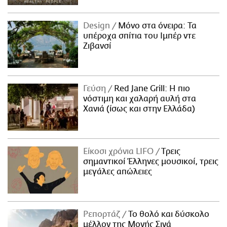
Design
Μόνο στα όνειρα: Τα
υπέροχα σπίτια του Ιμπέρ ντε
Ζιβανσί
Γεύση
Red Jane Grill: Η πιο
νόστιμη και χαλαρή αυλή στα
Χανιά (ίσως και στην Ελλάδα)
Είκοσι χρόνια LIFO
Tρεις
σημαντικοί Έλληνες μουσικοί, τρεις
μεγάλες απώλειες
Ρεπορτάζ
Το θολό και δύσκολο
μέλλον της Μονής Σινά