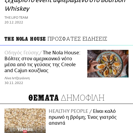
ξεχωριστό event αφιερωμένο στο Bourbon
ΑΜΠΑ
Whiskey
PRINT
THE LIFO TEAM
20.12.2022
ΠΡΟΣΦΑΤΕΣ ΕΙΔΗΣΕΙΣ
THE NOLA HOUSE
Οδηγός Γεύσης
The Nola House:
Βόλτες στον αμερικανικό νότο
μέσα από τις γεύσεις της Creole
and Cajun κουζίνας
Λίνα Ιντζεγιάννη
30.11.2022
ΔΗΜΟΦΙΛΗ
ΘΕΜΑΤΑ
HEALTHY PEOPLE
Είναι καλό
πρωινό η βρόμη; Ένας γιατρός
απαντά