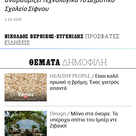
αναβαθμίζει τεχνολογικά το Δημοτικό
ΑΜΠΑ
Σχολείο Σίφνου
PRINT
2.10.2020
ΠΡΟΣΦΑΤΕΣ
ΝΙΚΟΛΑΟΣ ΒΕΡΝΙΚΟΣ-ΕΥΓΕΝΙΔΗΣ
ΕΙΔΗΣΕΙΣ
ΔΗΜΟΦΙΛΗ
ΘΕΜΑΤΑ
HEALTHY PEOPLE
Είναι καλό
πρωινό η βρόμη; Ένας γιατρός
απαντά
Design
Μόνο στα όνειρα: Τα
υπέροχα σπίτια του Ιμπέρ ντε
Ζιβανσί