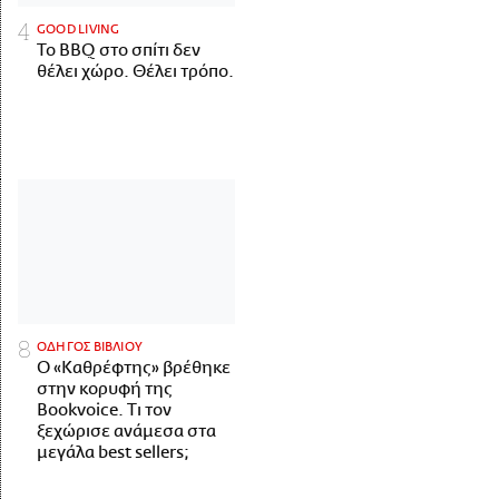
GOOD LIVING
Το BBQ στο σπίτι δεν
θέλει χώρο. Θέλει τρόπο.
ΟΔΗΓΟΣ ΒΙΒΛΙΟΥ
Ο «Καθρέφτης» βρέθηκε
στην κορυφή της
Bookvoice. Τι τον
ξεχώρισε ανάμεσα στα
μεγάλα best sellers;