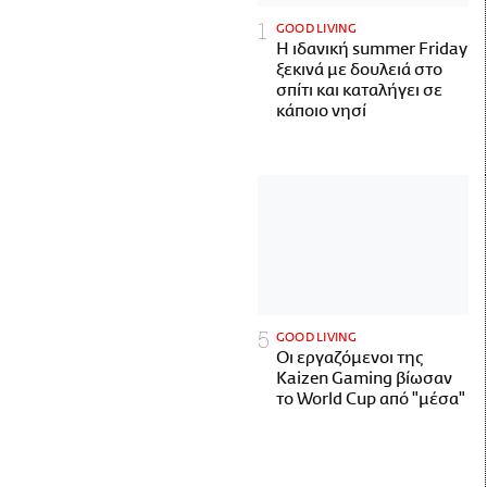
GOOD LIVING
Η ιδανική summer Friday
ξεκινά με δουλειά στο
σπίτι και καταλήγει σε
κάποιο νησί
GOOD LIVING
Οι εργαζόμενοι της
Kaizen Gaming βίωσαν
το World Cup από "μέσα"