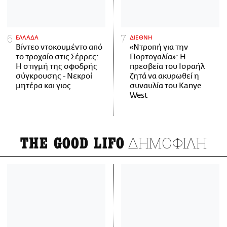
ΕΛΛΑΔΑ
ΔΙΕΘΝΗ
Βίντεο ντοκουμέντο από
«Ντροπή για την
το τροχαίο στις Σέρρες:
Πορτογαλία»: Η
Η στιγμή της σφοδρής
πρεσβεία του Ισραήλ
σύγκρουσης - Νεκροί
ζητά να ακυρωθεί η
μητέρα και γιος
συναυλία του Kanye
West
ΔΗΜΟΦΙΛΗ
THE GOOD LIFO