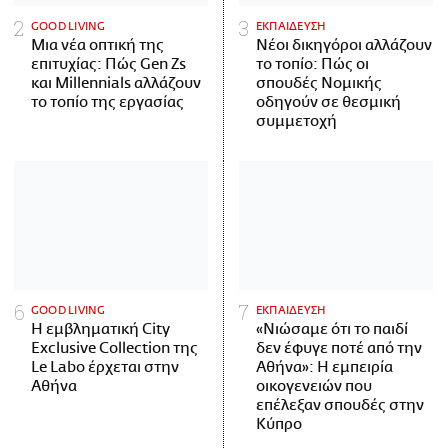
GOOD LIVING
ΕΚΠΑΙΔΕΥΣΗ
Μια νέα οπτική της
Νέοι δικηγόροι αλλάζουν
επιτυχίας: Πώς Gen Zs
το τοπίο: Πώς οι
και Millennials αλλάζουν
σπουδές Νομικής
το τοπίο της εργασίας
οδηγούν σε θεσμική
συμμετοχή
GOOD LIVING
ΕΚΠΑΙΔΕΥΣΗ
Η εμβληματική City
«Νιώσαμε ότι το παιδί
Exclusive Collection της
δεν έφυγε ποτέ από την
Le Labo έρχεται στην
Αθήνα»: Η εμπειρία
Αθήνα
οικογενειών που
επέλεξαν σπουδές στην
Κύπρο