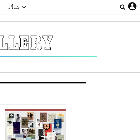
Plus
Θέματα
Συνεντεύξεις
Videos
LLERY
τα
Αφιερώματα
Ζώδια
Εξομολογήσεις
Blogs
η
Οι Αθηναίοι
Απώλειες
Lgbtqi+
Επιλογές