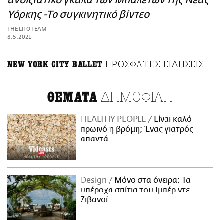
ανοιξιάτικο γκαλά των Μπαλέτων της Νέας
ΑΜΠΑ
Υόρκης -Το συγκινητικό βίντεο
PRINT
THE LIFO TEAM
8.5.2021
ΠΡΟΣΦΑΤΕΣ ΕΙΔΗΣΕΙΣ
NEW YORK CITY BALLET
ΔΗΜΟΦΙΛΗ
ΘΕΜΑΤΑ
HEALTHY PEOPLE
Είναι καλό
πρωινό η βρόμη; Ένας γιατρός
απαντά
Design
Μόνο στα όνειρα: Τα
υπέροχα σπίτια του Ιμπέρ ντε
Ζιβανσί