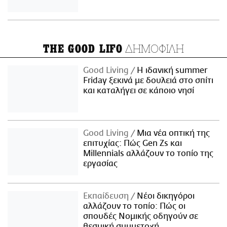
ΔΗΜΟΦΙΛΗ
THE GOOD LIFO
Good Living
Η ιδανική summer
Friday ξεκινά με δουλειά στο σπίτι
και καταλήγει σε κάποιο νησί
Good Living
Μια νέα οπτική της
επιτυχίας: Πώς Gen Zs και
Millennials αλλάζουν το τοπίο της
εργασίας
Εκπαίδευση
Νέοι δικηγόροι
αλλάζουν το τοπίο: Πώς οι
σπουδές Νομικής οδηγούν σε
θεσμική συμμετοχή