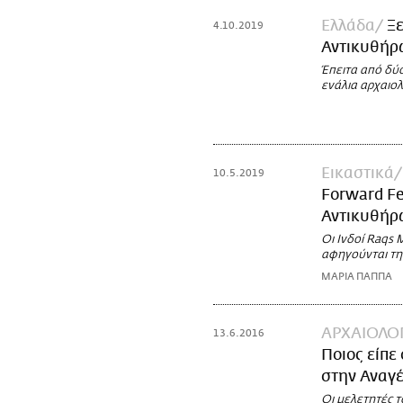
Ελλάδα
Ξε
4.10.2019
Αντικυθήρω
Έπειτα από δύο
ενάλια αρχαιο
Εικαστικά
10.5.2019
Forward Fe
Αντικυθήρ
Οι Ινδοί Raqs 
αφηγούνται τη 
ΜΑΡΙΑ ΠΑΠΠΑ
ΑΡΧΑΙΟΛΟΓ
13.6.2016
Ποιος είπε
στην Αναγ
Οι μελετητές τ