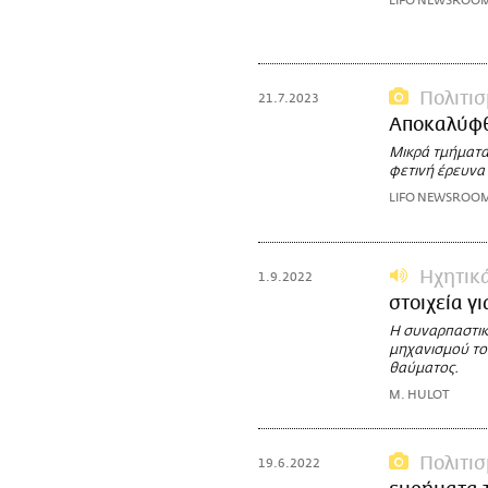
LIFO NEWSROO
Πολιτι
21.7.2023
Αποκαλύφθη
Μικρά τμήματα
φετινή έρευνα
LIFO NEWSROO
Ηχητικ
1.9.2022
στοιχεία γ
Η συναρπαστικ
μηχανισμού το
θαύματος.
M. HULOT
Πολιτι
19.6.2022